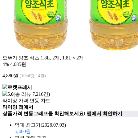
오뚜기 양조 식초 1.8L, 2개, 1.8L × 2개
4%
4,685원
4,880
원
(10ml당 14원)
로켓프레시
5.0
(총 리뷰 7,216건)
타이밍 가격 변동 차트
타이밍 앱에서
상품가격 변동그래프를 확인해보세요!
앱에서 확인하기
역대 최고가
(2026.07.03)
5,460원
평균 판매 가격