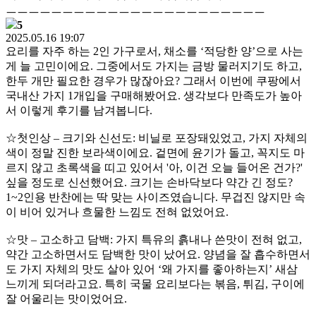
ㅡㅡㅡㅡㅡㅡㅡㅡㅡㅡㅡㅡㅡㅡㅡㅡㅡㅡㅡㅡㅡㅡㅡ
5
2025.05.16 19:07
요리를 자주 하는 2인 가구로서, 채소를 ‘적당한 양’으로 사는
게 늘 고민이에요. 그중에서도 가지는 금방 물러지기도 하고,
한두 개만 필요한 경우가 많잖아요? 그래서 이번에 쿠팡에서
국내산 가지 1개입을 구매해봤어요. 생각보다 만족도가 높아
서 이렇게 후기를 남겨봅니다.
☆첫인상 – 크기와 신선도: 비닐로 포장돼있었고, 가지 자체의
색이 정말 진한 보라색이에요. 겉면에 윤기가 돌고, 꼭지도 마
르지 않고 초록색을 띠고 있어서 '아, 이건 오늘 들어온 건가?'
싶을 정도로 신선했어요. 크기는 손바닥보다 약간 긴 정도?
1~2인용 반찬에는 딱 맞는 사이즈였습니다. 무겁진 않지만 속
이 비어 있거나 흐물한 느낌도 전혀 없었어요.
☆맛 – 고소하고 담백: 가지 특유의 흙내나 쓴맛이 전혀 없고,
약간 고소하면서도 담백한 맛이 났어요. 양념을 잘 흡수하면서
도 가지 자체의 맛도 살아 있어 ‘왜 가지를 좋아하는지’ 새삼
느끼게 되더라고요. 특히 국물 요리보다는 볶음, 튀김, 구이에
잘 어울리는 맛이었어요.