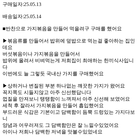
구매일자:25.05.13
배송일자:25.05.14
■반찬으로 가지볶음을 만들어 먹을려구 구매를 했어요
▶볶음류를 만들어서 밥위에 덮밥으로 먹는걸 좋아하는 집인
데요
버섯볶음이나 가지볶음을 만들어서
밥위에 올려서 비벼먹는게 저희집이 최애하는 한끼식사입니
다
이번에도 늘 그렇듯 국내산 가지를 구매했어요
▶상하거나 변질된 부분 하나없는 꺠끗한 가지가 왔어요
꼭지쪽도 시들지않고 아주 신선했답니다
껍질을 만져보니 탱탱함이 느껴져서 아주 신선해 보였어요
세척 후 잘라서 가지볶음을 만들어 흡입했어요
부드러운 식감은 기본이고 담백함이 듬뿍 드렁있는 가지다보
니
양념과 어우러져도 그 담백함만은 잘 느낄수있었어요
아이나 저희나 담백한 저녁을 맛볼수있었네요