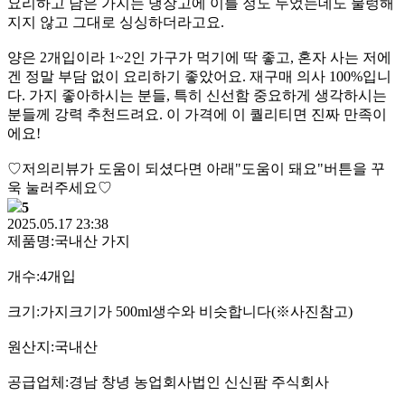
요리하고 남은 가지는 냉장고에 이틀 정도 두었는데도 물렁해
지지 않고 그대로 싱싱하더라고요.
양은 2개입이라 1~2인 가구가 먹기에 딱 좋고, 혼자 사는 저에
겐 정말 부담 없이 요리하기 좋았어요. 재구매 의사 100%입니
다. 가지 좋아하시는 분들, 특히 신선함 중요하게 생각하시는
분들께 강력 추천드려요. 이 가격에 이 퀄리티면 진짜 만족이
에요!
♡저의리뷰가 도움이 되셨다면 아래"도움이 돼요"버튼을 꾸
욱 눌러주세요♡
5
2025.05.17 23:38
제품명:국내산 가지
개수:4개입
크기:가지크기가 500ml생수와 비슷합니다(※사진참고)
원산지:국내산
공급업체:경남 창녕 농업회사법인 신신팜 주식회사