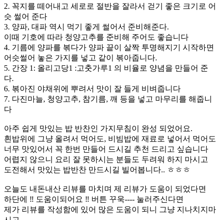
2. 꼭지를 떼어내고 세로로 절반을 잘라서 걷기 좋은 크기로 어
슷 썰어 준다
3. 양파, 대파 역시 먹기 좋게 썰어서 준비해준다.
이때 기호에 따라 청양고추를 준비해 주어도 좋습니다
4. 기름에 양파를 볶다가 양파 끝이 살짝 투명해지기 시작하면
어슷썰어 놓은 가지를 넣고 같이 볶아줍니다.
5. 간장 1: 올리고당1 :고춧가루1 의 비율로 양념을 만들어 준
다.
6. 볶아진 야채위에 뿌려서 맛이 잘 들게 비벼줍니다
7. 다진마늘, 청양고추, 참기름, 깨 등을 넣고 마무리를 해줍니
다
아주 쉽게 맛있는 밥 반찬인 가지무침이 완성 되었어요.
흰밥위에 그냥 올려서 먹어도, 비빔밥에 재료로 넣어서 먹어도
너무 맛있어서 꼭 한번 만들어 드시길 추천 드리고 싶습니다
어렵지 않으니 요리 잘 못하시는 분들도 두려워 하지 마시고
도전해서 맛있는 밥반찬 만드시길 빌어봅니다.. ㅎㅎㅎ
오늘도 내돈내산 리뷰를 마치며 제 리뷰가 도움이 되었다면
하단에 ‼️ 도움이되어요 ‼️ 버튼 꾸욱---- 눌러주신다면
제가 리뷰를 작성함에 있어 많은 도움이 되니 그냥 지나치지마
시고