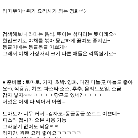
라따뚜이~ 쥐가 요리사가 되는 영화~♡
검색해보니 라따는 음식, 뚜이는 섞다라는 뜻이래요~
한입크기로 야채를 볶아 뭉근하게 끓여도 좋지만~
동글이네는 동글동글 이쁘게~
그래서 야채 가장자리 크기 다른 애들은 깍뚝썰기로~
● 준비물 : 토마토, 가지, 호박, 양파, 다진 마늘(편마늘도 좋아
요~), 식용유, 치즈, 파스타 소스, 후추, 올리브오일, 소금
감자 넣자~~~ ㅋㅋㅋㅋ 당근도 있네?ㅋㅋㅋㅋ
버섯은 어제 다 먹어서 아쉽....
토마토가 너무 커서...감자도..동글동글 쪼르르 이쁜데~
파스타 접시가 오븐 사용 가능
그라탕기 없어도 되용ㅋㅋ
하지만, 원팬 요리 좋아요ㅋㅋㅋㅋㅋ