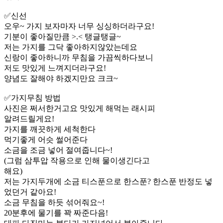
✅️신선
오우~ 가지 보자마자 너무 싱싱하더라구요!
기분이 좋아질만큼 >.< 탱글탱글~
저는 가지를 그닥 좋아하지않았는데요
신랑이 좋아하니까 무침을 가끔씩하다보니
저도 맛있게 느껴지더라구요!
양념도 잘해야 하겠지만요 크크~
✅️가지무침 방법
사진은 쩌서한거고요 맛있게 해먹는 래시피
알려드릴게요!
가지를 깨끗하게 세척한다
먹기좋게 어슷 썰어준다
소금을 조금 넣어 절여줍니다~!
(그럼 삼투압 작용으로 인해 물이생긴다고
해요)
저는 가지두개에 소금 티스푼으로 한스푼? 한스푼 반정도 넣
었던거 같아요!
소금 무침을 하듯 섞어줘요~!
20분후에 물기를 꽉 짜준다음!