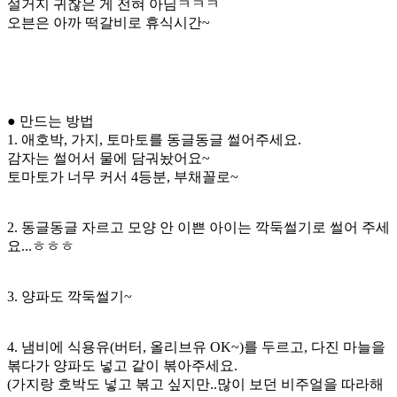
설거지 귀찮은 게 전혀 아님ㅋㅋㅋ
오븐은 아까 떡갈비로 휴식시간~
● 만드는 방법
1. 애호박, 가지, 토마토를 동글동글 썰어주세요.
감자는 썰어서 물에 담궈놨어요~
토마토가 너무 커서 4등분, 부채꼴로~
2. 동글동글 자르고 모양 안 이쁜 아이는 깍둑썰기로 썰어 주세
요...ㅎㅎㅎ
3. 양파도 깍둑썰기~
4. 냄비에 식용유(버터, 올리브유 OK~)를 두르고, 다진 마늘을
볶다가 양파도 넣고 같이 볶아주세요.
(가지랑 호박도 넣고 볶고 싶지만..많이 보던 비주얼을 따라해