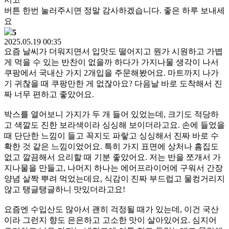
버튼 한번 눌러주시면 정말 감사하겠습니다. 좋은 하루 보내세
요
5
2025.05.19 00:35
요즘 날씨가 더워지면서 입맛도 떨어지고 뭔가 시원하고 가볍
게 먹을 수 있는 반찬이 없을까 하다가 가지나물 생각이 나서
쿠팡에서 국내산 가지 2개입을 주문해봤어요. 마트까지 나가
기 귀찮을 때 쿠팡만한 게 없잖아요? 다음날 바로 도착해서 진
짜 너무 편하고 좋았어요.
박스를 열어보니 가지가 두 개 들어 있었는데, 크기도 적당하
고 색깔도 진한 보라색이라 싱싱해 보이더라고요. 손에 들었을
때 단단한 느낌이 들고 꼭지도 파랗고 싱싱해서 진짜 바로 수
확한 것 같은 느낌이었어요. 특히 가지 표면에 상처나 흠집도
없고 깔끔해서 요리할 때 기분 좋았어요. 저는 반을 쪼개서 가
지나물을 만들고, 나머지 하나는 에어프라이어에 구워서 간장
양념 살짝 뿌려 먹었는데요, 식감이 진짜 부드럽고 물컹거리지
않고 탱글탱글하니 맛있더라고요!
요즘엔 수입산도 많아서 괜히 걱정될 때가 있는데, 이건 국산
이라 그런지 향도 은은하고 고소한 맛이 살아있어요. 심지어