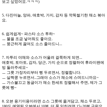
보고 싶었어요.ㅋㅋㅋ)
5. 다진마늘, 양파, 애호박, 가지, 감자 등 깍뚝썰기한 채소 볶아
요.
6. 쉽게쉽게~ 파스타 소스 투하~
ㅡ 물을 조금 넣어줘도 좋아요.
ㅡ 뭉근하게 끓여도 소스 졸아드니...
7. 자투리 야채와 소스가 어울려 걸쭉하게 되면...
애호박, 토마토, 감자, 당근, 가지 순으로 정렬하여 후라이팬에
빙 둘러주세요~
ㅡ 그릇 가장자리부터 삥 두르면서, 정렬합니다.
ㅡ 살짝쿵 누르면서..그래야 소스가 채소에 스며드니까요~
ㅡ 가스불끄고 동글이가 채소 한세트 정렬해서 주면, 제가 그
릇에 삥~
8. 오븐 용기이용이라면 소스 그릇에 옮겨담고, 채소 두르고,
180도 예열된 오븐에서 10분, 더 푹 익히려면 15~20분 구워요.