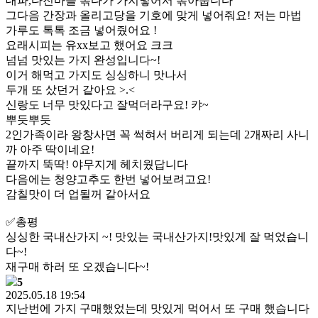
대파,다진마늘 볶다가 가지넣어서 볶아줍니다
그다음 간장과 올리고당을 기호에 맞게 넣어줘요! 저는 마법
가루도 톡톡 조금 넣어줬어요 !
요래시피는 유xx보고 했어요 크크
넘넘 맛있는 가지 완성입니다~!
이거 해먹고 가지도 싱싱하니 맛나서
두개 또 샀던거 같아요 >.<
신랑도 너무 맛있다고 잘먹더라구요! 캬~
뿌듯뿌듯
2인가족이라 왕창사면 꼭 썩혀서 버리게 되는데 2개짜리 사니
까 아주 딱이네요!
끝까지 뚝딱! 야무지게 헤치웠답니다
다음에는 청양고추도 한번 넣어보려고요!
감칠맛이 더 업될꺼 같아서요
✅️총평
싱싱한 국내산가지 ~! 맛있는 국내산가지!맛있게 잘 먹었습니
다~!
재구매 하러 또 오겠습니다~!
5
2025.05.18 19:54
지난번에 가지 구매했었는데 맛있게 먹어서 또 구매 했습니다