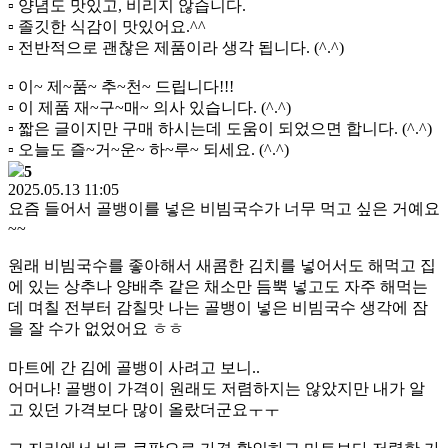
▫️ 양념도 맛있고, 비리지 않습니다.
▫️ 졸깃한 식감이 맛있어요.^^
▫️ 전반적으로 괜찮은 제품이라 생각 됩니다. (^.^)
▫️ 이~ 제~품~ 추~천~ 드립니다!!!
▫️ 이 제품 재~구~매~ 의사 있습니다. (^.^)
▫️ 짧은 글이지만 구매 하시는데 도움이 되었으면 합니다. (^.^)
▫️ 오늘도 즐~거~운~ 하~루~ 되세요. (^.^)
5
2025.05.13 11:05
요즘 들어서 골뱅이를 넣은 비빔국수가 너무 먹고 싶은 거예요
~~
원래 비빔국수를 좋아해서 새콤한 김치를 넣어서도 해먹고 집
에 있는 상추나 양배추 같은 채소만 듬뿍 넣고도 자주 해먹는
데 며칠 전부터 감칠맛 나는 골뱅이 넣은 비빔국수 생각에 잠
을 잘 수가 없었어요 ㅎㅎ
마트에 간 김에 골뱅이 사려고 보니..
어머나! 골뱅이 가격이 원래도 저렴하지는 않았지만 내가 알
고 있던 가격보다 많이 올랐더군요ㅜㅜ