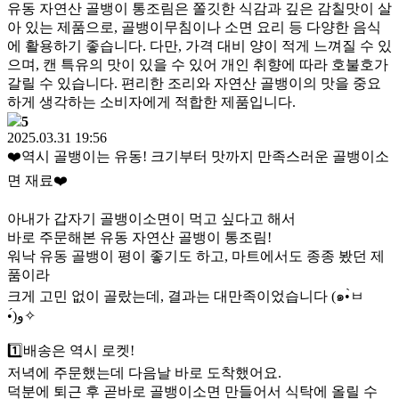
유동 자연산 골뱅이 통조림은 쫄깃한 식감과 깊은 감칠맛이 살
아 있는 제품으로, 골뱅이무침이나 소면 요리 등 다양한 음식
에 활용하기 좋습니다. 다만, 가격 대비 양이 적게 느껴질 수 있
으며, 캔 특유의 맛이 있을 수 있어 개인 취향에 따라 호불호가
갈릴 수 있습니다. 편리한 조리와 자연산 골뱅이의 맛을 중요
하게 생각하는 소비자에게 적합한 제품입니다.
5
2025.03.31 19:56
❤️역시 골뱅이는 유동! 크기부터 맛까지 만족스러운 골뱅이소
면 재료❤️
아내가 갑자기 골뱅이소면이 먹고 싶다고 해서
바로 주문해본 유동 자연산 골뱅이 통조림!
워낙 유동 골뱅이 평이 좋기도 하고, 마트에서도 종종 봤던 제
품이라
크게 고민 없이 골랐는데, 결과는 대만족이었습니다 (๑•̀ㅂ
•́)و✧
1️⃣배송은 역시 로켓!
저녁에 주문했는데 다음날 바로 도착했어요.
덕분에 퇴근 후 곧바로 골뱅이소면 만들어서 식탁에 올릴 수