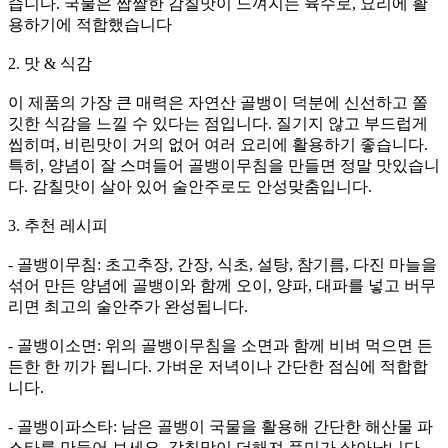
습니다. 국물은 짭짤한 감칠맛이 느껴지는 육수로, 요리에 활
용하기에 적합했습니다
2. 맛 & 식감
이 제품의 가장 큰 매력은 자연산 골뱅이 덕분에 신선하고 쫄
깃한 식감을 느낄 수 있다는 점입니다. 질기지 않고 부드럽게
씹히며, 비린맛이 거의 없어 여러 요리에 활용하기 좋습니다.
특히, 양념이 잘 스며들어 골뱅이무침을 만들면 정말 맛있습니
다. 감칠맛이 살아 있어 술안주로도 안성맞춤입니다.
3. 추천 레시피
- 골뱅이무침: 초고추장, 간장, 식초, 설탕, 참기름, 다진 마늘을
섞어 만든 양념에 골뱅이와 함께 오이, 양파, 대파를 넣고 버무
리면 최고의 술안주가 완성됩니다.
- 골뱅이소면: 위의 골뱅이무침을 소면과 함께 비벼 먹으면 든
든한 한 끼가 됩니다. 가벼운 저녁이나 간단한 점심에 적합합
니다.
- 골뱅이파스타: 남은 골뱅이 국물을 활용해 간단한 해산물 파
스타를 만들어 보세요. 감칠맛이 더해져 풍미가 살아납니다.