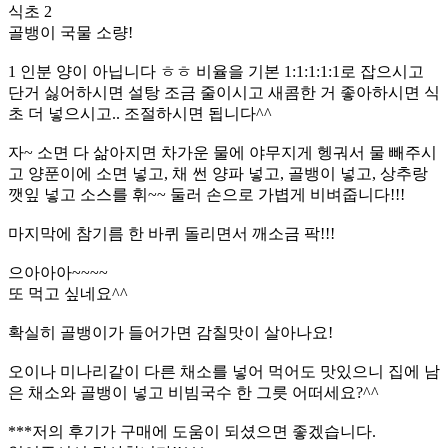
식초 2
골뱅이 국물 소량!
1 인분 양이 아닙니다 ㅎㅎ 비율을 기본 1:1:1:1:1로 잡으시고
단거 싫어하시면 설탕 조금 줄이시고 새콤한 거 좋아하시면 식
초 더 넣으시고.. 조절하시면 됩니다^^
자~ 소면 다 삶아지면 차가운 물에 야무지게 헹궈서 물 빼주시
고 양푼이에 소면 넣고, 채 썬 양파 넣고, 골뱅이 넣고, 상추랑
깻잎 넣고 소스를 휘~~ 둘러 손으로 가볍게 비벼줍니다!!!
마지막에 참기름 한 바퀴 돌리면서 깨소금 팍!!!
으아아아~~~~
또 먹고 싶네요^^
확실히 골뱅이가 들어가면 감칠맛이 살아나요!
오이나 미나리같이 다른 채소를 넣어 먹어도 맛있으니 집에 남
은 채소와 골뱅이 넣고 비빔국수 한 그릇 어떠세요?^^
***저의 후기가 구매에 도움이 되셨으면 좋겠습니다.