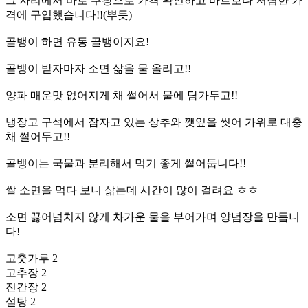
그 자리에서 바로 쿠팡으로 가격 확인하고 마트보다 저렴한 가
격에 구입했습니다!!(뿌듯)
골뱅이 하면 유동 골뱅이지요!
골뱅이 받자마자 소면 삶을 물 올리고!!
양파 매운맛 없어지게 채 썰어서 물에 담가두고!!
냉장고 구석에서 잠자고 있는 상추와 깻잎을 씻어 가위로 대충
채 썰어두고!!
골뱅이는 국물과 분리해서 먹기 좋게 썰어둡니다!!
쌀 소면을 먹다 보니 삶는데 시간이 많이 걸려요 ㅎㅎ
소면 끓어넘치지 않게 차가운 물을 부어가며 양념장을 만듭니
다!
고춧가루 2
고추장 2
진간장 2
설탕 2