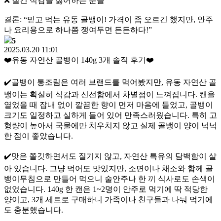
❌ 질긴 식감을 싫어하는 분들
결론: “믿고 먹는 유동 골뱅이! 가격이 좀 오르긴 했지만, 안주
나 요리용으로 하나쯤 쟁여두면 든든하다!”
5
2025.03.20 11:01
❤️유동 자연산 골뱅이 140g 3개 솔직 후기❤️
✔️골뱅이 통조림은 여러 브랜드를 먹어봤지만, 유동 자연산 골
뱅이는 확실히 식감과 신선함에서 차별점이 느껴집니다. 캔을
열었을 때 잡내 없이 깔끔한 향이 먼저 마음에 들었고, 골뱅이
크기도 일정하고 실하게 들어 있어 만족스러웠습니다. 특히 고
형량이 높아서 국물에만 치우치지 않고 실제 골뱅이 양이 넉넉
한 점이 좋았습니다.
✔️맛은 쫄깃하면서도 질기지 않고, 자연산 특유의 담백함이 살
아 있습니다. 그냥 먹어도 맛있지만, 소면이나 채소와 함께 골
뱅이무침으로 만들어 먹으니 술안주나 한 끼 식사로도 손색이
없었습니다. 140g 한 캔은 1~2명이 안주로 먹기에 딱 적당한
양이고, 3개 세트로 구매하니 가족이나 친구들과 나눠 먹기에
도 충분했습니다.