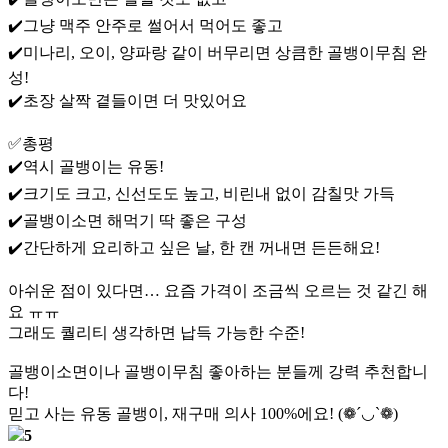
✔️그냥 맥주 안주로 썰어서 먹어도 좋고
✔️미나리, 오이, 양파랑 같이 버무리면 상큼한 골뱅이무침 완
성!
✔️초장 살짝 곁들이면 더 맛있어요
✅총평
✔️역시 골뱅이는 유동!
✔️크기도 크고, 신선도도 높고, 비린내 없이 감칠맛 가득
✔️골뱅이소면 해먹기 딱 좋은 구성
✔️간단하게 요리하고 싶은 날, 한 캔 꺼내면 든든해요!
아쉬운 점이 있다면… 요즘 가격이 조금씩 오르는 것 같긴 해
요 ㅠㅠ
그래도 퀄리티 생각하면 납득 가능한 수준!
골뱅이소면이나 골뱅이무침 좋아하는 분들께 강력 추천합니
다!
믿고 사는 유동 골뱅이, 재구매 의사 100%에요! (❁´◡`❁)
5