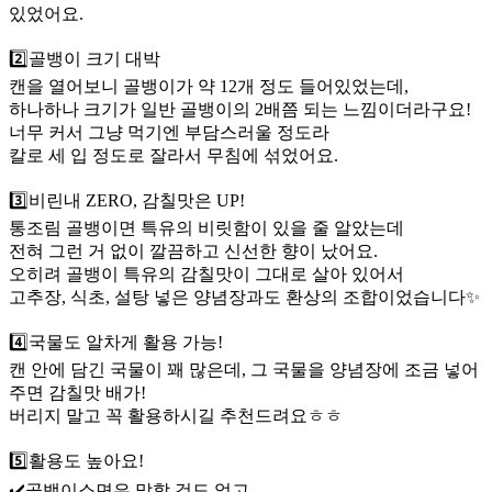
있었어요.
2️⃣골뱅이 크기 대박
캔을 열어보니 골뱅이가 약 12개 정도 들어있었는데,
하나하나 크기가 일반 골뱅이의 2배쯤 되는 느낌이더라구요!
너무 커서 그냥 먹기엔 부담스러울 정도라
칼로 세 입 정도로 잘라서 무침에 섞었어요.
3️⃣비린내 ZERO, 감칠맛은 UP!
통조림 골뱅이면 특유의 비릿함이 있을 줄 알았는데
전혀 그런 거 없이 깔끔하고 신선한 향이 났어요.
오히려 골뱅이 특유의 감칠맛이 그대로 살아 있어서
고추장, 식초, 설탕 넣은 양념장과도 환상의 조합이었습니다✨
4️⃣국물도 알차게 활용 가능!
캔 안에 담긴 국물이 꽤 많은데, 그 국물을 양념장에 조금 넣어
주면 감칠맛 배가!
버리지 말고 꼭 활용하시길 추천드려요ㅎㅎ
5️⃣활용도 높아요!
✔️골뱅이소면은 말할 것도 없고