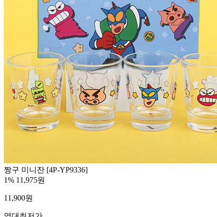
짱구 미니잔 [4P-YP9336]
1%
11,975원
11,900
원
역대최저가