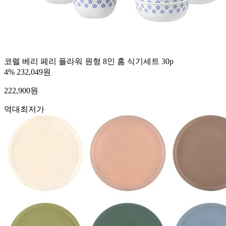
코렐 베리 페리 플라워 원형 8인 홈 식기세트 30p
4%
232,049원
222,900
원
역대최저가