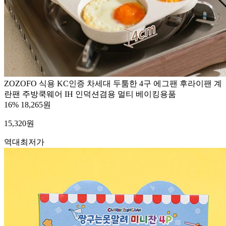
ZOZOFO 식용 KC인증 차세대 두툼한 4구 에그팬 후라이팬 계
란팬 주방쿡웨어 IH 인덕션겸용 멀티 베이킹용품
16%
18,265원
15,320
원
역대최저가