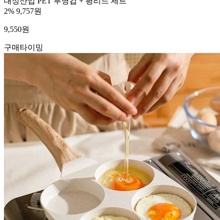
대성산업 PET 투명컵 + 평리드 세트
2%
9,757원
9,550
원
구매타이밍