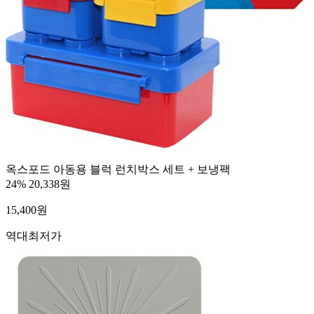
옥스포드 아동용 블럭 런치박스 세트 + 보냉팩
24%
20,338원
15,400
원
역대최저가