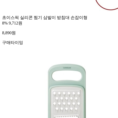
초이스픽 실리콘 찜기 삼발이 받침대 손잡이형
8%
9,712원
8,890
원
구매타이밍