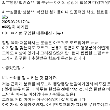
3. **영양 밸런스**: 힙 분유는 아기의 성장에 필요한 다양한 
4. **심플한 성분**: 복잡한 첨가물이나 인공적인 색소, 향
5
2025.03.26 17:04
◾️66일차 아기집
이미 여러번 구입한 내돈내산 리뷰 !
정말 육아 처음하시는 분들은 아무것도 모르잖아요 ㅠㅠ
아기랑 잘 맞는지도 모르고.. 분유가 좋은지도 영양분이 어떤게
그래도 이상이 있거나 그러진 않았지만.. 왠지 찝찝한 느낌ㅎㅎ
그래서 친구한테 추천받은 힙프레 무전분 입니다.
< 좋았던점 >
☑️1. 소화를 잘 시키는 것 같아요.
저는 급하게 분유를 바꾸느라 퐁당퐁당 번갈아가면서 바꾸진 못했
( 원래 분유 바꿀 때 하루는 한텀은 전에 먹던 것, 다음 한턴은
그냥 확 바꿔도 이상없다는 사람들도 있음)
그래도 저희 아이는 아무이상없이 잘 먹었습니다.
아이가 잘 소화한것인지.. 아니면 힙프레가 그래도 무전분이고 