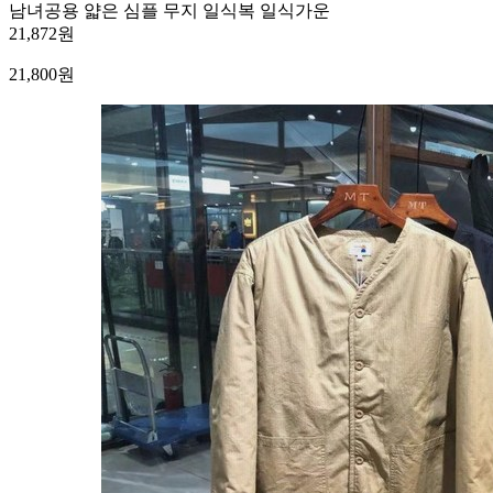
남녀공용 얇은 심플 무지 일식복 일식가운
21,872원
21,800
원