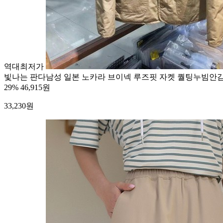
역대최저가
빛나는 판다남성 일본 노카라 브이넥 루즈핏 자켓 퀄팅누빔안
29%
46,915원
33,230
원