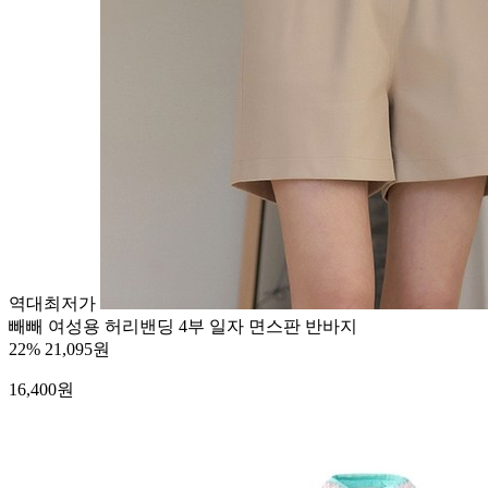
역대최저가
빼빼 여성용 허리밴딩 4부 일자 면스판 반바지
22%
21,095원
16,400
원