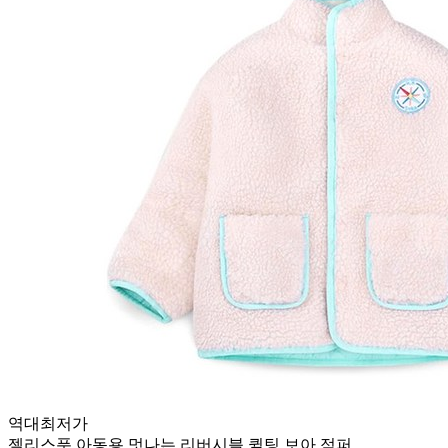
역대최저가
젤리스푼 아동용 멋나는 리버시블 퀼팅 보아 점퍼