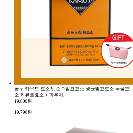
골두 카무트 효소3g 순수발효효소 생균발효효소 곡물효
소 카뮤트효소 + 파우치,
19,800원
19,790
원