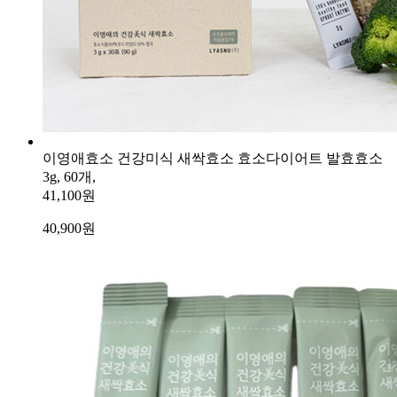
이영애효소 건강미식 새싹효소 효소다이어트 발효효소
3g, 60개,
41,100원
40,900
원