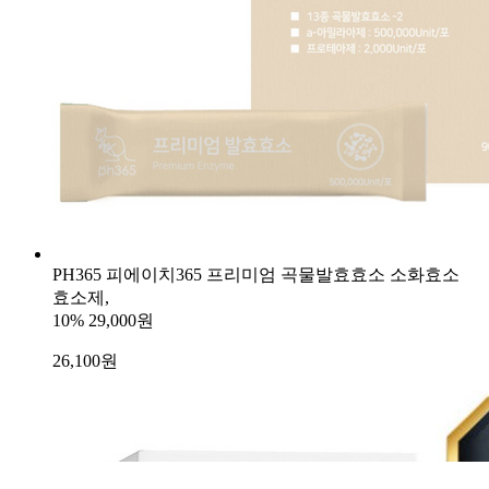
PH365 피에이치365 프리미엄 곡물발효효소 소화효소
효소제,
10%
29,000원
26,100
원