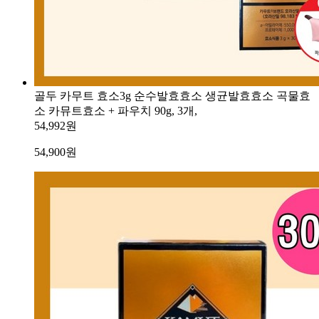
골두 카무트 효소3g 순수발효효소 생균발효효소 곡물효
소 카뮤트효소 + 파우치 90g, 3개,
54,992원
54,900
원