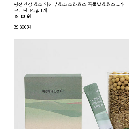
평생건강 효소 임산부효소 소화효소 곡물발효효소 L카
르니틴 342g, 1개,
39,800원
39,800
원