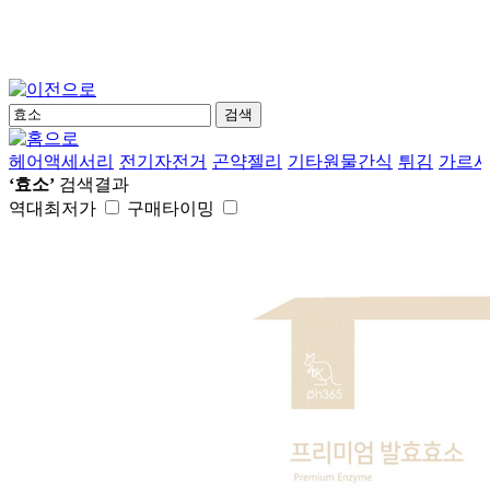
검색
헤어액세서리
전기자전거
곤약젤리
기타원물간식
튀김
가르
‘효소’
검색결과
역대최저가
구매타이밍