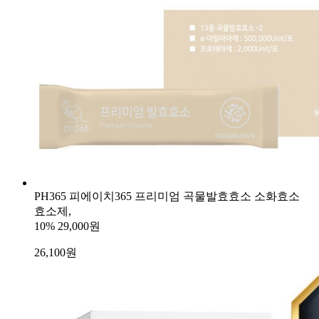
PH365 피에이치365 프리미엄 곡물발효효소 소화효소
효소제,
10%
29,000원
26,100
원