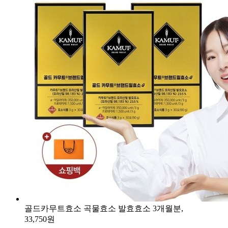
골드카무트효소 곡물효소 발효효소 3개월분,
33,750원