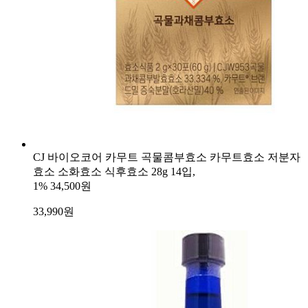
CJ 바이오코어 카무트 곡물콤부효소 카무트효소 저분자
효소 소화효소 식후효소 28g 14입,
1%
34,500원
33,990
원