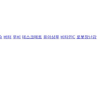
슈
버터
우비
데스크매트
유아샴푸
비타민C
로봇장난감