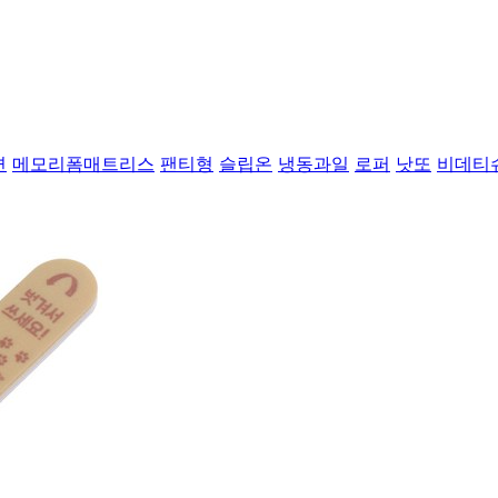
면
메모리폼매트리스
팬티형
슬립온
냉동과일
로퍼
낫또
비데티