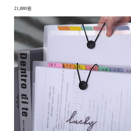
21,880
원