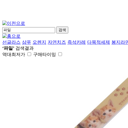
검색
선글라스
샴푸
오렌지
자연치즈
즉석카레
다목적세제
봉지라
‘파일’
검색결과
역대최저가
구매타이밍