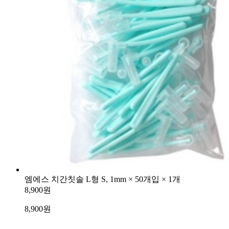
엠에스 치간칫솔 L형 S, 1mm × 50개입 × 1개
8,900원
8,900
원