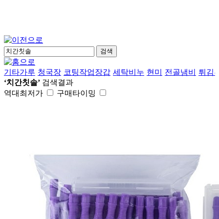
검색
기타가루
청국장
코팅작업장갑
세탁비누
현미
전골냄비
튀김
‘치간칫솔’
검색결과
역대최저가
구매타이밍