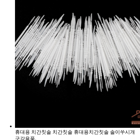
휴대용 치간칫솔 치간칫솔 휴대용치간칫솔 솔이쑤시개
구강용품,