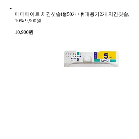
메디메이트 치간칫솔i형50개+휴대용기2개 치간칫솔,
10%
9,900원
10,900
원