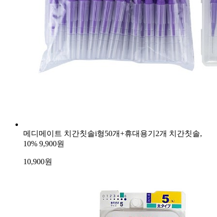
메디메이트 치간칫솔i형50개+휴대용기2개 치간칫솔,
10%
9,900원
10,900
원