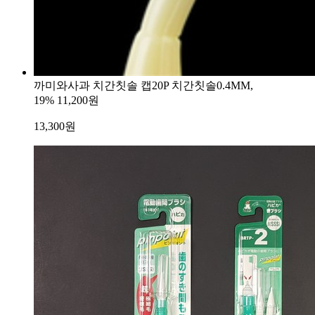
까미와사과 치간칫솔 캡20P 치간칫솔0.4MM,
19%
11,200원
13,300
원