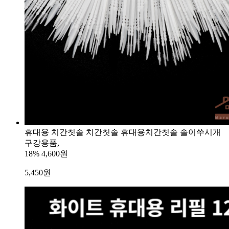
휴대용 치간칫솔 치간칫솔 휴대용치간칫솔 솔이쑤시개
구강용품,
18%
4,600원
5,450
원