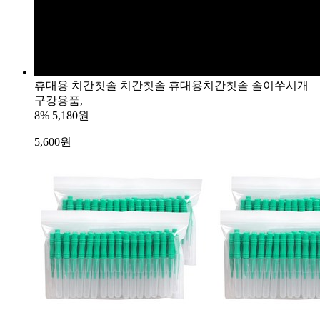
휴대용 치간칫솔 치간칫솔 휴대용치간칫솔 솔이쑤시개
구강용품,
8%
5,180원
5,600
원