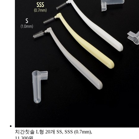
치간칫솔 L형 20개 SS, SSS (0.7mm),
11,300원