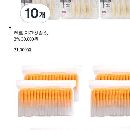
켄트 치간칫솔 S,
3%
30,000원
31,000
원