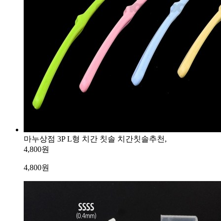
마누상점 3P L형 치간 칫솔 치간칫솔추천,
4,800원
4,800
원