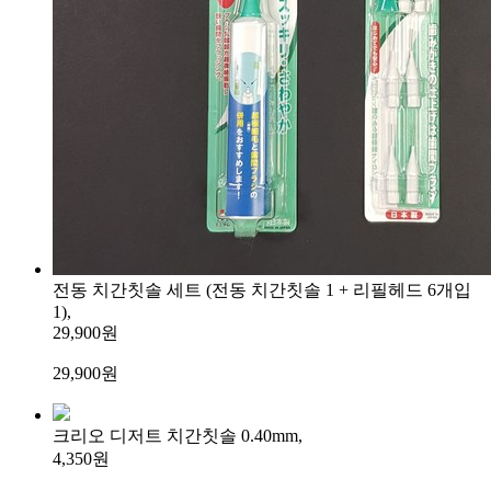
전동 치간칫솔 세트 (전동 치간칫솔 1 + 리필헤드 6개입
1),
29,900원
29,900
원
크리오 디저트 치간칫솔 0.40mm,
4,350원