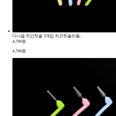
디니숍 치간칫솔 3개입 치간칫솔리필,
4,700원
4,700
원