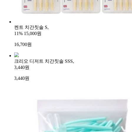
켄트 치간칫솔 S,
11%
15,000원
16,700
원
크리오 디저트 치간칫솔 SSS,
3,440원
3,440
원