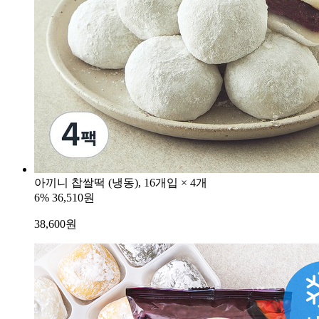
아끼니 찹쌀떡 (냉동), 16개입 × 4개
6%
36,510원
38,600
원