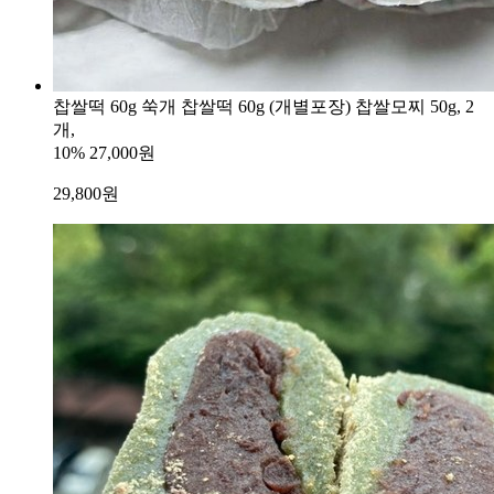
찹쌀떡 60g 쑥개 찹쌀떡 60g (개별포장) 찹쌀모찌 50g, 2
개,
10%
27,000원
29,800
원