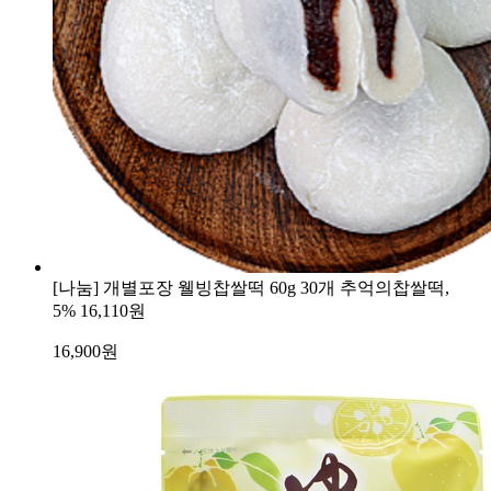
[나눔] 개별포장 웰빙찹쌀떡 60g 30개 추억의찹쌀떡,
5%
16,110원
16,900
원