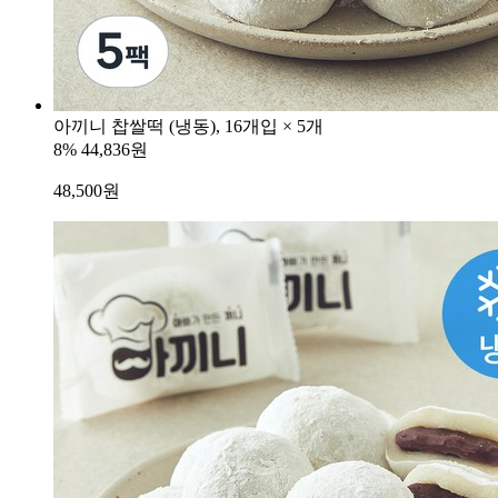
아끼니 찹쌀떡 (냉동), 16개입 × 5개
8%
44,836원
48,500
원