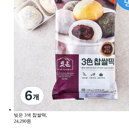
빚은 3색 찹쌀떡,
24,290원