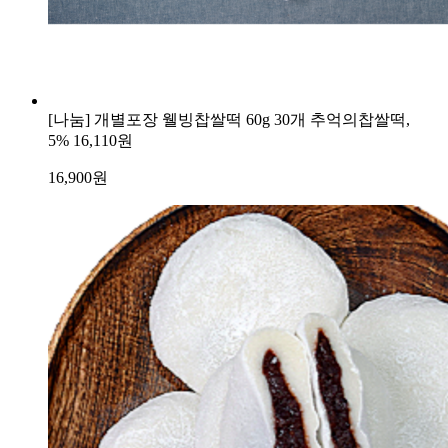
[나눔] 개별포장 웰빙찹쌀떡 60g 30개 추억의찹쌀떡,
5%
16,110원
16,900
원