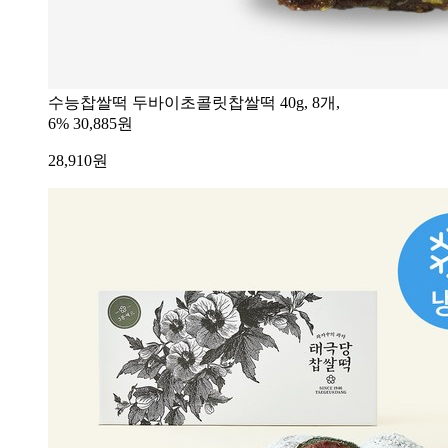
수능찹쌀떡 두바이초콜릿찹쌀떡 40g, 8개,
6%
30,885원
28,910
원