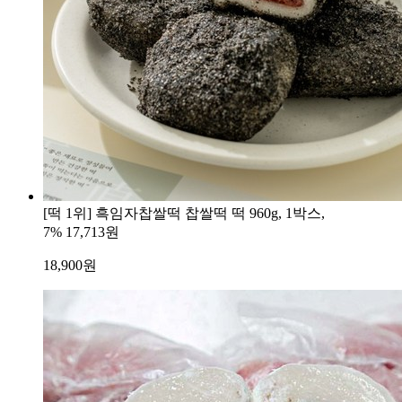
[떡 1위] 흑임자찹쌀떡 찹쌀떡 떡 960g, 1박스,
7%
17,713원
18,900
원