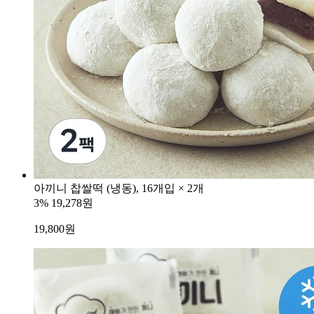
아끼니 찹쌀떡 (냉동), 16개입 × 2개
3%
19,278원
19,800
원