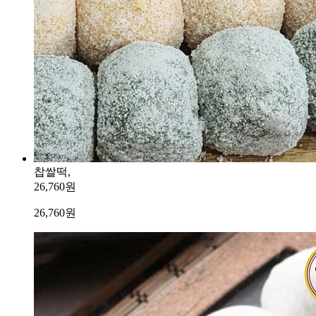
찹쌀떡,
26,760원
26,760
원