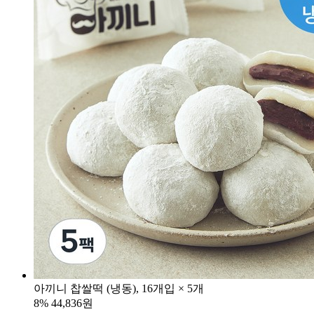
아끼니 찹쌀떡 (냉동), 16개입 × 5개
8%
44,836원