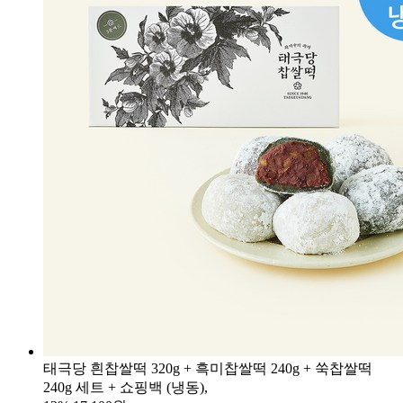
태극당 흰찹쌀떡 320g + 흑미찹쌀떡 240g + 쑥찹쌀떡
240g 세트 + 쇼핑백 (냉동),