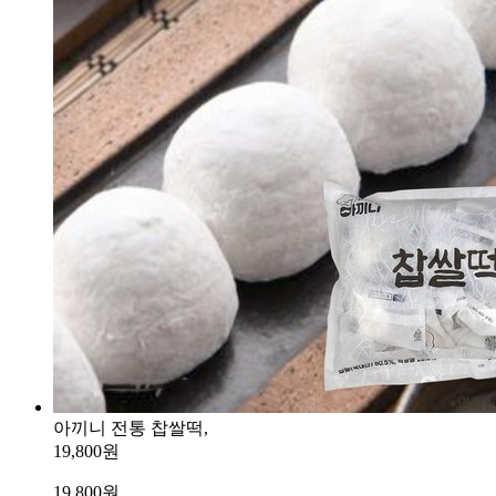
아끼니 전통 찹쌀떡,
19,800원
19,800
원