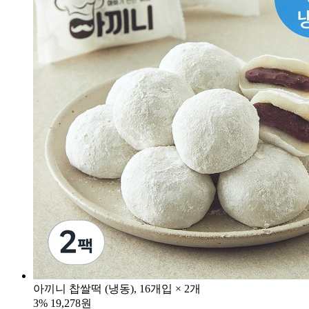
아끼니 찹쌀떡 (냉동), 16개입 × 2개
3%
19,278원