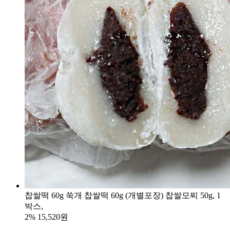
찹쌀떡 60g 쑥개 찹쌀떡 60g (개별포장) 찹쌀모찌 50g, 1
박스,
2%
15,520원