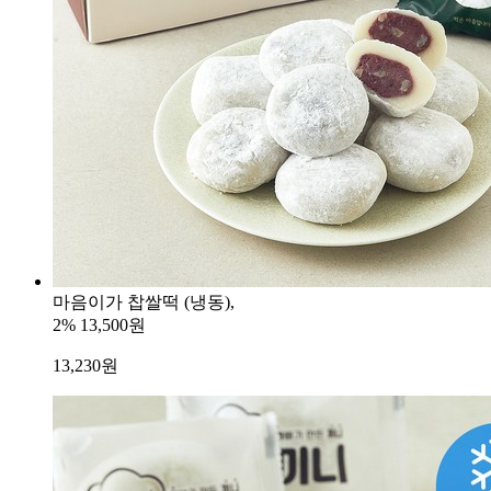
마음이가 찹쌀떡 (냉동),
2%
13,500원
13,230
원