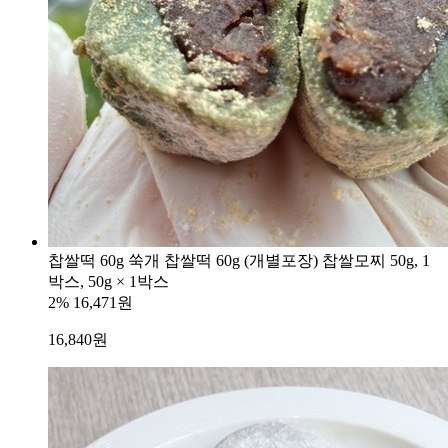
찹쌀떡 60g 쑥개 찹쌀떡 60g (개별포장) 찹쌀모찌 50g, 1
박스, 50g × 1박스
2%
16,471원
16,840
원