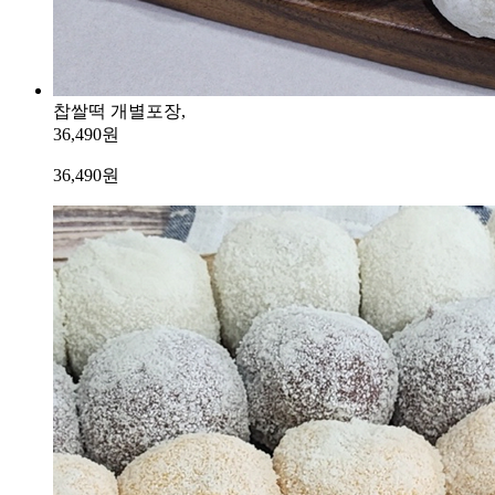
찹쌀떡 개별포장,
36,490원
36,490
원