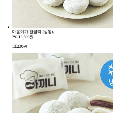
마음이가 찹쌀떡 (냉동),
2%
13,500원
13,230
원