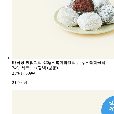
태극당 흰찹쌀떡 320g + 흑미찹쌀떡 240g + 쑥찹쌀떡
240g 세트 + 쇼핑백 (냉동),
23%
17,509원
21,500
원