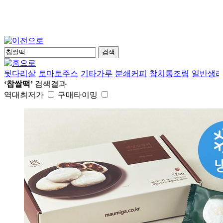
검색
뒷다리살
토마토주스
기타가루
분쇄커피
참치통조림
일반생
‘찹쌀떡’
검색결과
역대최저가
구매타이밍