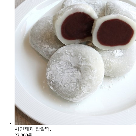
시민제과 찹쌀떡,
22,000원