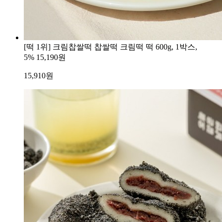
[떡 1위] 크림찹쌀떡 찹쌀떡 크림떡 떡 600g, 1박스,
5%
15,190원
15,910
원