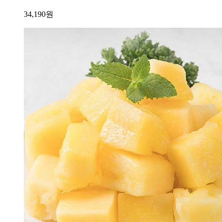
34,190
원