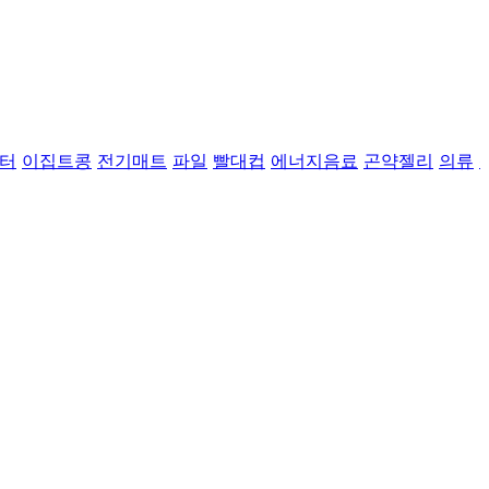
터
이집트콩
전기매트
파일
빨대컵
에너지음료
곤약젤리
의류