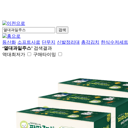
검색
등산화
소프트사료
단무지
신발정리대
총각김치
한식수저세
‘열대과일주스’
검색결과
역대최저가
구매타이밍