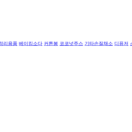
정리용품
베이킹소다
커튼봉
코코넛주스
기타손질채소
디퓨저