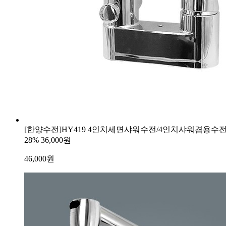
[한양수전]HY419 4인치세면샤워수전/4인치샤워겸용수
28%
36,000원
46,000
원