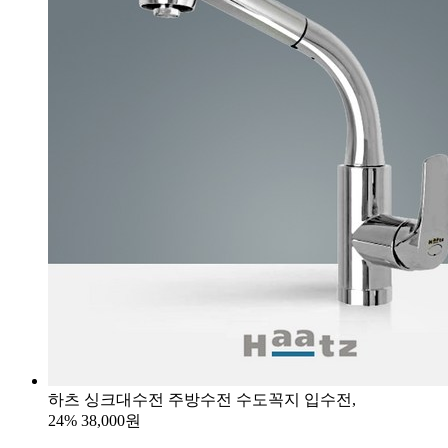
하츠 싱크대수전 주방수전 수도꼭지 입수전,
24%
38,000원