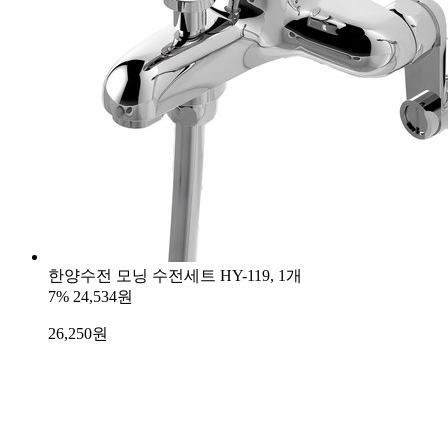
한양수전 모닝 수전세트 HY-119, 1개
7%
24,534원
26,250
원