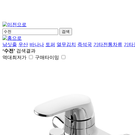
검색
낚싯줄
우산
바나나
토퍼
열무김치
즉석국
기타전통차류
기타
‘수전’
검색결과
역대최저가
구매타이밍