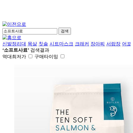
검색
신발정리대
목살
칫솔
시트마스크
크래커
장아찌
서랍장
어포
‘소프트사료’
검색결과
역대최저가
구매타이밍