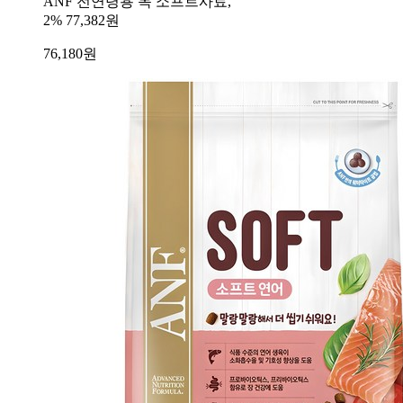
ANF 전연령용 독 소프트사료,
2%
77,382원
76,180
원