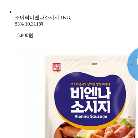
조이락비엔나소시지 1KG,
53%
10,311원
15,800
원