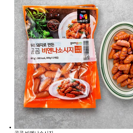
곰곰 비엔나소시지,