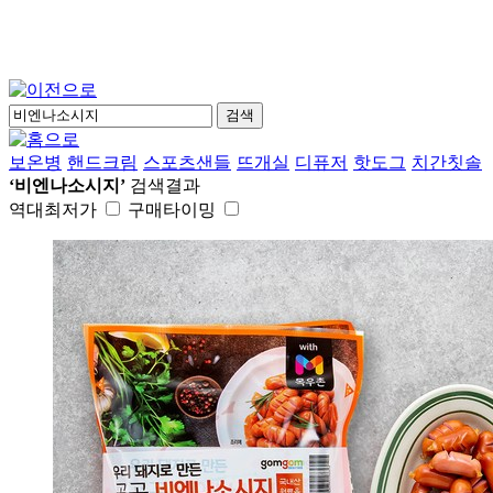
검색
보온병
핸드크림
스포츠샌들
뜨개실
디퓨저
핫도그
치간칫솔
‘비엔나소시지’
검색결과
역대최저가
구매타이밍