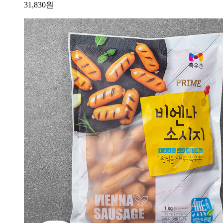
31,830
원