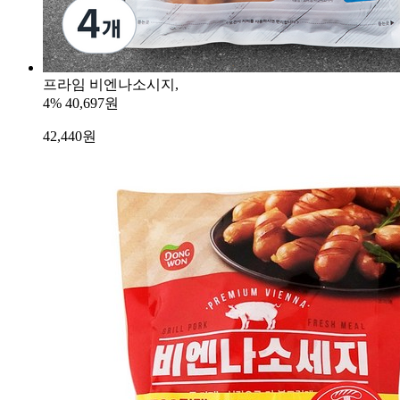
프라임 비엔나소시지,
4%
40,697원
42,440
원