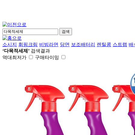
검색
소시지
휘핑크림
비빔라면
당면
보조배터리
렌틸콩
스트랩
배
‘다목적세제’
검색결과
역대최저가
구매타이밍