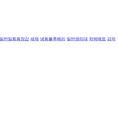
일반일회용장갑
세제
냉동블루베리
일반생리대
차박매트
감자