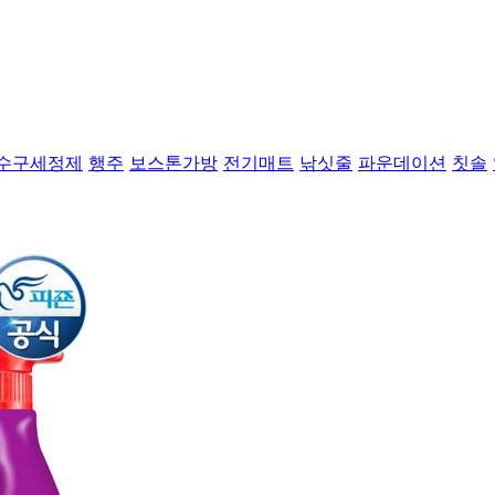
수구세정제
행주
보스톤가방
전기매트
낚싯줄
파운데이션
칫솔