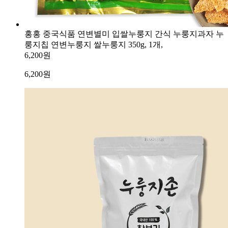
홍홍 중국식품 연변별미 입쌀누룽지 간식 누룽지과자 누
룽지칩 연변누룽지 쌀누룽지 350g, 1개,
6,200원
6,200
원