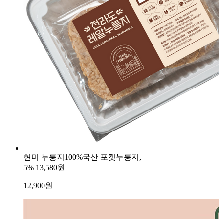
현미 누룽지100%국산 포켓누룽지,
5%
13,580원
12,900
원