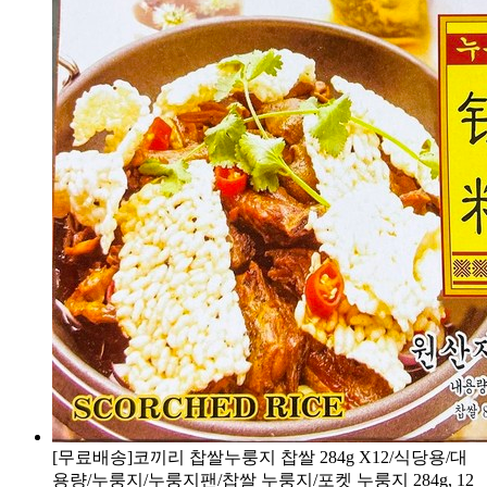
[무료배송]코끼리 찹쌀누룽지 찹쌀 284g X12/식당용/대
용량/누룽지/누룽지팬/찹쌀 누룽지/포켓 누룽지 284g, 12