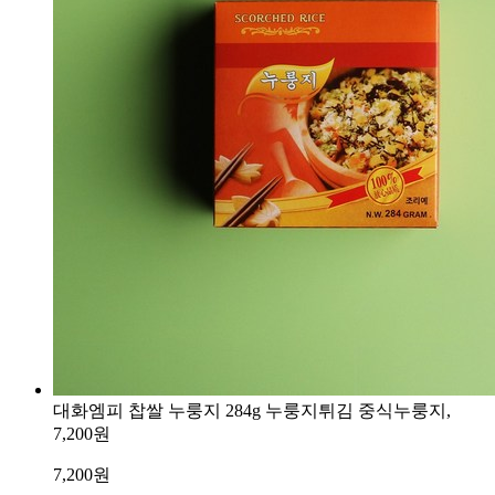
대화엠피 찹쌀 누룽지 284g 누룽지튀김 중식누룽지,
7,200원
7,200
원