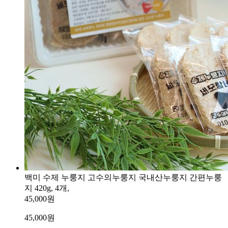
백미 수제 누룽지 고수의누룽지 국내산누룽지 간편누룽
지 420g, 4개,
45,000원
45,000
원