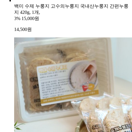
백미 수제 누룽지 고수의누룽지 국내산누룽지 간편누룽
지 420g, 1개,
3%
15,000원
14,500
원