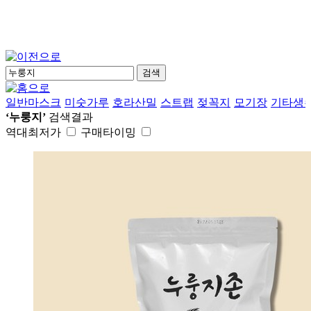
검색
일반마스크
미숫가루
호라산밀
스트랩
젖꼭지
모기장
기타생
‘누룽지’
검색결과
역대최저가
구매타이밍