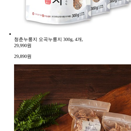
청춘누룽지 오곡누룽지 300g, 4개,
29,990원
29,890
원