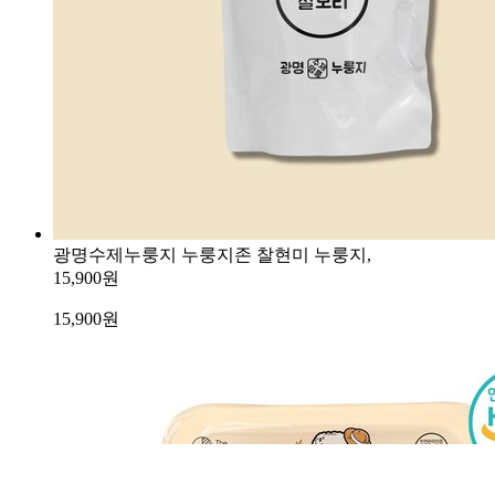
광명수제누룽지 누룽지존 찰현미 누룽지,
15,900원
15,900
원