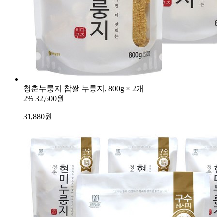
청춘누룽지 찹쌀 누룽지, 800g × 2개
2%
32,600원
31,880
원