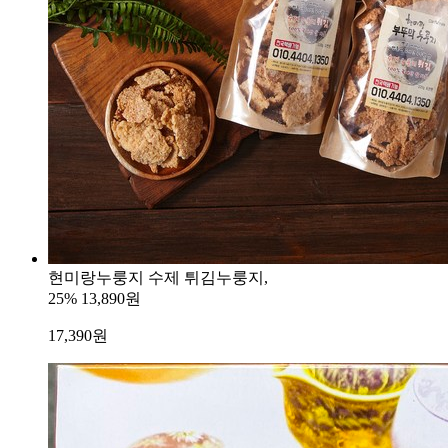
현미랑누룽지 수제 튀김누룽지,
25%
13,890원
17,390
원