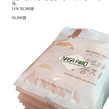
개,
11%
50,560원
56,260
원