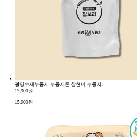
광명수제누룽지 누룽지존 찰현미 누룽지,
15,900원
15,900
원