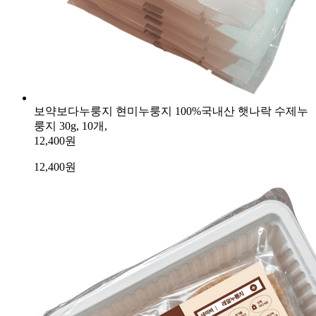
보약보다누룽지 현미누룽지 100%국내산 햇나락 수제누
룽지 30g, 10개,
12,400원
12,400
원