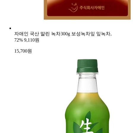
자애인 국산 말린 녹차300g 보성녹차잎 잎녹차,
72%
9,110원
15,700
원