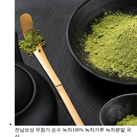
전남보성 무첨가 순수 녹차100% 녹차가루 녹차분말 국
산,