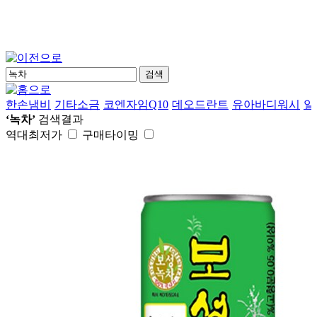
검색
한손냄비
기타소금
코엔자임Q10
데오드란트
유아바디워시
일
‘녹차’
검색결과
역대최저가
구매타이밍