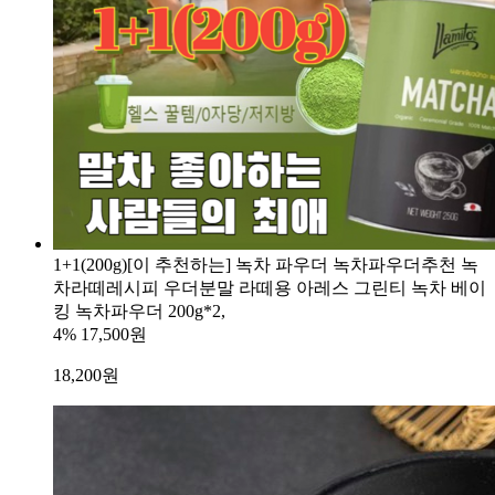
1+1(200g)[이 추천하는] 녹차 파우더 녹차파우더추천 녹
차라떼레시피 우더분말 라떼용 아레스 그린티 녹차 베이
킹 녹차파우더 200g*2,
4%
17,500원
18,200
원