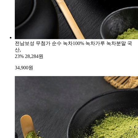
전남보성 무첨가 순수 녹차100% 녹차가루 녹차분말 국
산,
23%
28,284원
34,900
원