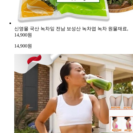
신영몰 국산 녹차잎 전남 보성산 녹차엽 녹차 원물재료,
14,900원
14,900
원