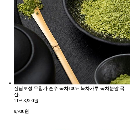
전남보성 무첨가 순수 녹차100% 녹차가루 녹차분말 국
산,
11%
8,900원
9,900
원