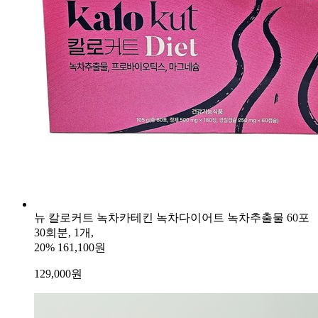
뉴 칼로커트 녹차카테킨 녹차다이어트 녹차추출물 60포
30회분, 1개,
20%
161,100원
129,000
원