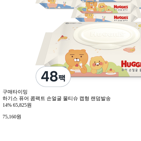
구매타이밍
하기스 퓨어 콤팩트 손얼굴 물티슈 캡형 랜덤발송
14%
65,825원
75,160
원