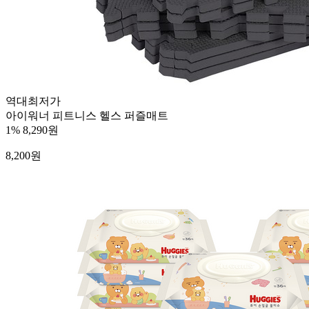
역대최저가
아이워너 피트니스 헬스 퍼즐매트
1%
8,290원
8,200
원