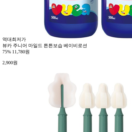
역대최저가
뷰카 주니어 마일드 튼튼보습 베이비로션
75%
11,780원
2,900
원