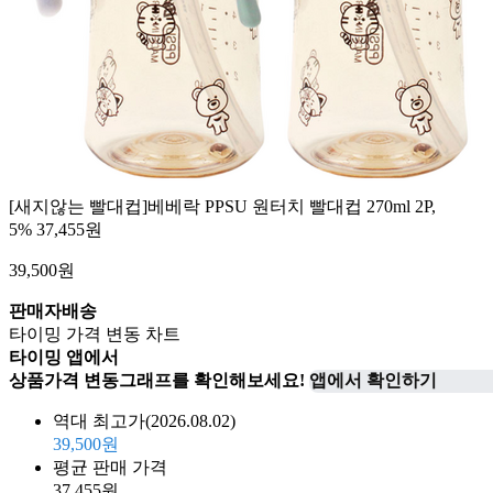
[새지않는 빨대컵]베베락 PPSU 원터치 빨대컵 270ml 2P,
5%
37,455원
39,500
원
판매자배송
타이밍 가격 변동 차트
타이밍 앱에서
상품가격 변동그래프를 확인해보세요!
앱에서 확인하기
역대 최고가
(2026.08.02)
39,500원
평균 판매 가격
37,455원