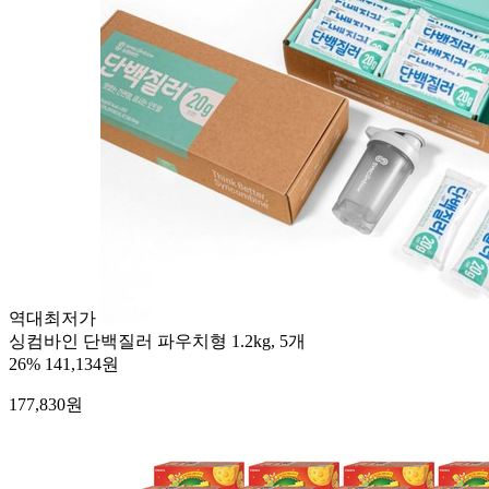
역대최저가
싱컴바인 단백질러 파우치형 1.2kg, 5개
26%
141,134원
177,830
원