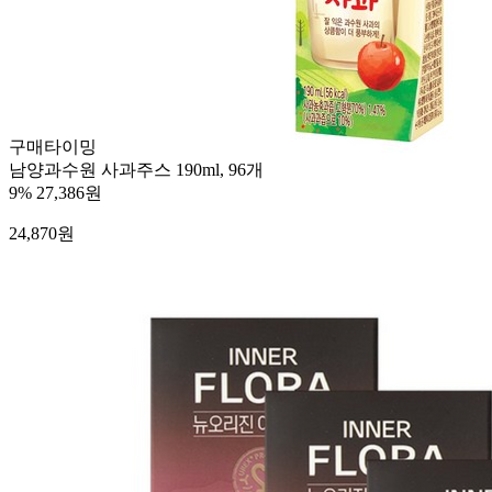
구매타이밍
남양과수원 사과주스 190ml, 96개
9%
27,386원
24,870
원