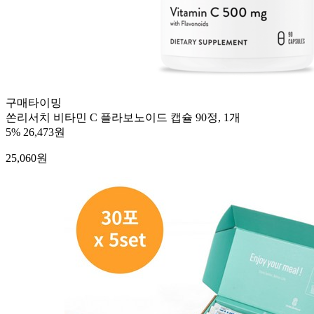
구매타이밍
쏜리서치 비타민 C 플라보노이드 캡슐 90정, 1개
5%
26,473원
25,060
원