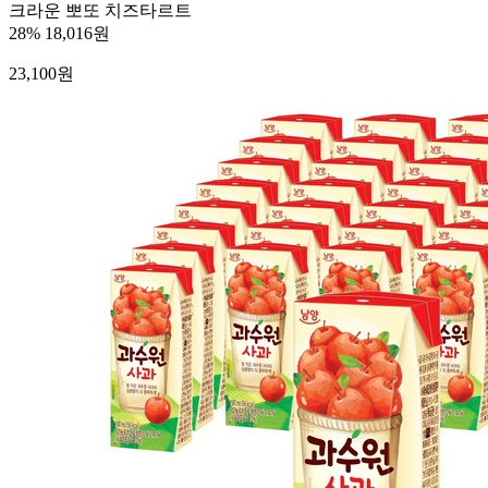
크라운 뽀또 치즈타르트
28%
18,016원
23,100
원