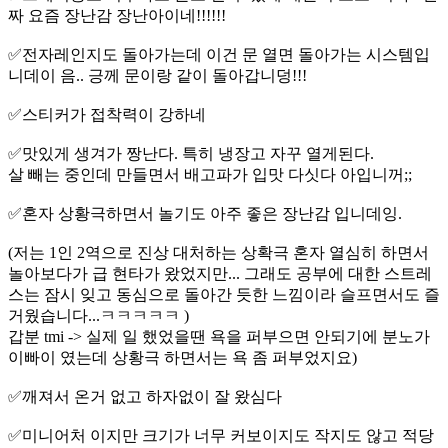
짜 요즘 장난감 장난아이네!!!!!!
✅️전자레인지도 돌아가는데 이건 문 열면 돌아가는 시스템입
니데이 음.. 긍께 문이랑 같이 돌아갑니덩!!!
✅️스티커가 접착력이 강하네
✅️맛있게 생겨가 짱난다. 특히 냉장고 자꾸 열게된다.
살 빼는 중인데 만들면서 배고파가 입맛 다싯다 아입니꺼;;
✅️혼자 상황극하면서 놀기도 아주 좋은 장난감 입니데잉.
(저는 1인 2역으로 진상 대처하는 상확극 혼자 열심히 하면서
놀아보다가 급 현타가 왔었지만... 그래도 공부에 대한 스트레
스는 잠시 잊고 동심으로 돌아간 듯한 느낌이라 슬프면서도 즐
거웠습니다...ㅋㅋㅋㅋㅋ )
갑분 tmi -> 실제 일 했었을땐 욕을 퍼부으면 안되기에 분노가
이빠이 였는데 상황극 하면서는 욕 좀 퍼부었지요)
✅️깨져서 온거 없고 하자없이 잘 왔심다
✅️미니어처 이지만 크기가 너무 커보이지도 작지도 않고 적당