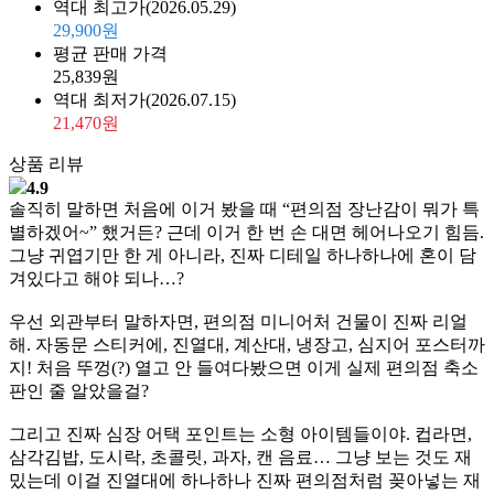
역대 최고가
(2026.05.29)
29,900원
평균 판매 가격
25,839원
역대 최저가
(2026.07.15)
21,470원
상품 리뷰
4.9
솔직히 말하면 처음에 이거 봤을 때 “편의점 장난감이 뭐가 특
별하겠어~” 했거든? 근데 이거 한 번 손 대면 헤어나오기 힘듬.
그냥 귀엽기만 한 게 아니라, 진짜 디테일 하나하나에 혼이 담
겨있다고 해야 되나…?
우선 외관부터 말하자면, 편의점 미니어처 건물이 진짜 리얼
해. 자동문 스티커에, 진열대, 계산대, 냉장고, 심지어 포스터까
지! 처음 뚜껑(?) 열고 안 들여다봤으면 이게 실제 편의점 축소
판인 줄 알았을걸?
그리고 진짜 심장 어택 포인트는 소형 아이템들이야. 컵라면,
삼각김밥, 도시락, 초콜릿, 과자, 캔 음료… 그냥 보는 것도 재
밌는데 이걸 진열대에 하나하나 진짜 편의점처럼 꽂아넣는 재