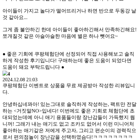
아이들이 가지고 놀다가 떨어뜨리거나 하면 반으로 두동강 날
것 같아요...
그게 좀 불안하긴 한데 아이들이 좋아하긴해서 만족하긴해요!
쪼개질것 같은 아슬아슬한 마음에 별은 하나 뺏어요~
● 좋은 기회에 쿠팡체험단에 선정되어 직접 사용해보고 솔직
하게 작성한 후기입니다! 구매하는데 좋은 도움이 되었다면
도움이 돼요 부탁드립니다 ●
4
2024.12.08 21:03
쿠팡체험단 이벤트로 상품을 무료 제공받아 작성한 리뷰입니
다.
안녕하십네꽈아! 있는그대로 솔직하게 작성하는, 팩트만 전달
하는 <거짓말NO>입네다! 이번에도 좋은 기회로 체험단에 초
대되었는데예 아니 애기 용품들이랑 장난감들이 가득했지 뭡
니꺼! 그래가 내는 애기도 없고 조카도 없어서 이런 미니어처
좋아하는 애기같은 저에게 주고자, 그리고 편순이의 경력직으
로서 편의점놀이 장난감을 선택하였슴다!ㅋㅋㅋㅋㅋㅋㅋㅋ