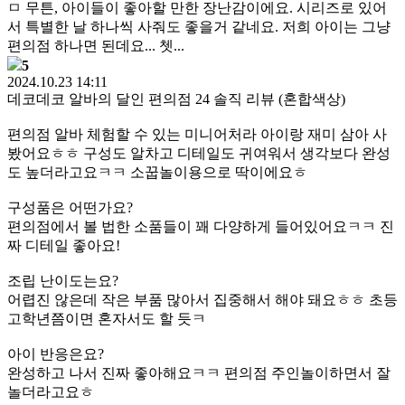
ㅁ 무튼, 아이들이 좋아할 만한 장난감이에요. 시리즈로 있어
서 특별한 날 하나씩 사줘도 좋을거 같네요. 저희 아이는 그냥
편의점 하나면 된데요... 쳇...
5
2024.10.23 14:11
데코데코 알바의 달인 편의점 24 솔직 리뷰 (혼합색상)
편의점 알바 체험할 수 있는 미니어처라 아이랑 재미 삼아 사
봤어요ㅎㅎ 구성도 알차고 디테일도 귀여워서 생각보다 완성
도 높더라고요ㅋㅋ 소꿉놀이용으로 딱이에요ㅎ
구성품은 어떤가요?
편의점에서 볼 법한 소품들이 꽤 다양하게 들어있어요ㅋㅋ 진
짜 디테일 좋아요!
조립 난이도는요?
어렵진 않은데 작은 부품 많아서 집중해서 해야 돼요ㅎㅎ 초등
고학년쯤이면 혼자서도 할 듯ㅋ
아이 반응은요?
완성하고 나서 진짜 좋아해요ㅋㅋ 편의점 주인놀이하면서 잘
놀더라고요ㅎ