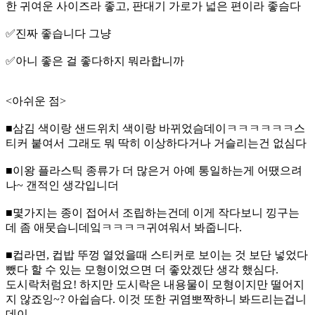
한 귀여운 사이즈라 좋고, 판대기 가로가 넓은 편이라 좋슴다
✅️진짜 좋습니다 그냥
✅️아니 좋은 걸 좋다하지 뭐라합니까
<아쉬운 점>
■삼김 색이랑 샌드위치 색이랑 바뀌었슴데이ㅋㅋㅋㅋㅋㅋ스
티커 붙여서 그래도 뭐 딱히 이상하다거나 거슬리는건 없심다
■이왕 플라스틱 종류가 더 많은거 아예 통일하는게 어땠으려
나~ 갠적인 생각입니더
■몇가지는 종이 접어서 조립하는건데 이게 작다보니 낑구는
데 좀 애뭇습니데잌ㅋㅋㅋㅋ귀여워서 봐줍니다.
■컵라면, 컵밥 뚜껑 열었을때 스티커로 보이는 것 보단 넣었다
뺐다 할 수 있는 모형이었으면 더 좋았겠단 생각 했심다.
도시락처럼요! 하지만 도시락은 내용물이 모형이지만 떨어지
지 않죠잉~? 아쉽슴다. 이것 또한 귀염뽀짝하니 봐드리는겁니
데이