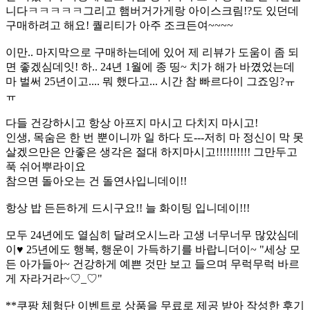
니다ㅋㅋㅋㅋㅋ그리고 햄버거가게랑 아이스크림!?도 있던데
구매하려고 해요! 퀄리티가 아주 조크든여~~~~
이만.. 마지막으로 구매하는데에 있어 제 리뷰가 도움이 좀 되
면 좋겠심데잇! 하.. 24년 1월에 종 띵~ 치가 해가 바꼈었는데
마 벌써 25년이고.... 뭐 했다고... 시간 참 빠르다이 그죠잉?ㅠ
ㅠ
다들 건강하시고 항상 아프지 마시고 다치지 마시고!
인생, 목숨은 한 번 뿐이니까 일 하다 도---저히 마 정신이 막 못
살겠으만은 안좋은 생각은 절대 하지마시고!!!!!!!!!! 그만두고
푹 쉬어뿌라이요
참으면 돌아오는 건 돌연사입니데이!!
항상 밥 든든하게 드시구요!! 늘 화이팅 입니데이!!!
모두 24년에도 열심히 달려오시느라 고생 너무너무 많았심데
이♥︎ 25년에도 행복, 행운이 가득하기를 바랍니더이~ "세상 모
든 아가들아~ 건강하게 예쁜 것만 보고 들으며 무럭무럭 바르
게 자라거라~♡_♡"
**쿠팡 체험단 이벤트로 상품을 무료로 제공 받아 작성한 후기