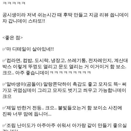
ㅋㅋㅋㅋㅋ
공시생이라 저녁 쉬는시간 때 후딱 만들고 지금 리뷰 씁니데이
자 갑니데이 스타또!!
<좋은 점>
✅️마 디테일이 살아있네!!
✅️컵라면, 컵밥, 도시락, 냉장고, 쓰레기통, 전자레인지, 계산대
박스 이렇게 뚜껑도 열리고 문도 열리는 거 이거이거 함 보소.
크으.. 아주 좋습니데이ㅋㅋㅋㅋㅋㅋㅋㅋㅋ
✅️알바생이(곰돌이) 말랑쫀닥하이 촉감도 좋고 모자도 뜩~ 써
가꼬 귀엽심데이 그리고 모자도 벗기고 씌우고 가능합니데이
크으
✅️제일 반한거 전등.. 크으.. 불빛들오는거 함 보이소 사진에
진짜 너무 맘에 듭니더...
✅️조립 난이도가 아주아주 쉬워서 아가랑 같이 만들기 좋으실