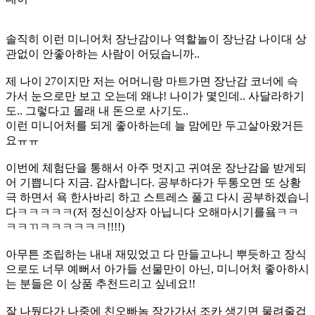
솔직히 이런 미니어처 장난감이나 역할놀이 장난감 나이대 상
관없이 안좋아하는 사람이 어딨습니까..
제 나이 27이지만 저는 어머니랑 마트가면 장난감 코너에 슥
가서 눈으로만 보고 오는데 왜냐! 나이가 몇인데.. 사달라하기
도.. 그렇다고 몰래 내 돈으로 사기도..
이런 미니어처를 되게 좋아하는데 늘 맘에만 두고살아왔거든
요ㅠㅠ
이번에 체험단을 통해서 아주 멋지고 귀여운 장난감을 받게되
어 기쁩니다 지금. 감사합니다. 공부하다가 두통오면 또 상황
극 하면서 욕 한사바리 하고 스트레스 풀고 다시 공부하겠습니
다ㅋㅋㅋㅋㅋ(저 정신이상자 아닙니다 오해마시기를욬ㅋㅋ
ㅋㅋㄲㅋㅋㅋㅋㅋㅋ!!!!)
아무튼 조립하는 내내 재밌었고 다 만들고나니 뿌듯하고 장식
으로도 너무 예뻐서 아가들 선물만이 아닌, 미니어처 좋아하시
는 분들은 이 상품 추천드리고 싶네요!!
잘 나뒀다가 나중에 친오빠놈 장가가서 조카 생기면 물려줄겁