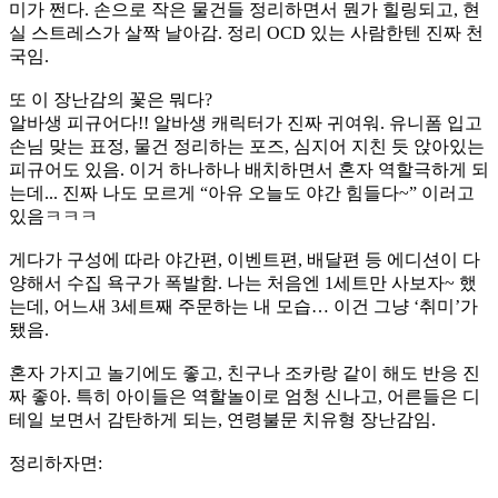
미가 쩐다. 손으로 작은 물건들 정리하면서 뭔가 힐링되고, 현
실 스트레스가 살짝 날아감. 정리 OCD 있는 사람한텐 진짜 천
국임.
또 이 장난감의 꽃은 뭐다?
알바생 피규어다!! 알바생 캐릭터가 진짜 귀여워. 유니폼 입고
손님 맞는 표정, 물건 정리하는 포즈, 심지어 지친 듯 앉아있는
피규어도 있음. 이거 하나하나 배치하면서 혼자 역할극하게 되
는데... 진짜 나도 모르게 “아유 오늘도 야간 힘들다~” 이러고
있음ㅋㅋㅋ
게다가 구성에 따라 야간편, 이벤트편, 배달편 등 에디션이 다
양해서 수집 욕구가 폭발함. 나는 처음엔 1세트만 사보자~ 했
는데, 어느새 3세트째 주문하는 내 모습… 이건 그냥 ‘취미’가
됐음.
혼자 가지고 놀기에도 좋고, 친구나 조카랑 같이 해도 반응 진
짜 좋아. 특히 아이들은 역할놀이로 엄청 신나고, 어른들은 디
테일 보면서 감탄하게 되는, 연령불문 치유형 장난감임.
정리하자면: