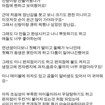
신랑이랑 만들어뒀다가
아침에 짠하고 보여줬어요!
근데 처음에 장난감을 붓고 보니 크기도 완전 미니미고
이것저것 손이 은근 많이 가더라구요~
그래서 신랑이랑 괜히 픽했나 싶었던 장난감..
그래도 다 만들고 완성시키고 나니 뿌듯하기도 하고
애들도 너무 좋아하는데
연년생이다보니 첫째가 딸이고 둘째가 누나인데
첫째가 동생은 못만지게 하고 다툼이 일어나긴했어요
그래도 미니 편의점이기도 하고 편의점에 불도 켜지고
냉장고에 전자렌지에 과자,음료수,물까지 너무 귀엽더라구요!
미니 테이블에 의자도 있고 곰돌이 알바생도 있어서 더 귀여워
요~
아직 조심성이 부족한 아이들이라서 우당탕하기도 하고
편의점이 두칸?이 붙어져 있는것 처럼 되있는데
사이가 반으로 쪼개질것 처럼 뭔가 아슬아슬하더라구요