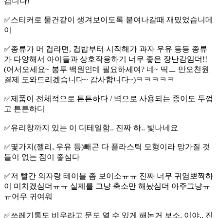
겁니다!
✅️스티커로 물건같이 생겨보이도록 붙여나갈때 재밌었습니데
이
✅️종류가 머 컵라면, 컵밥부터 시작해가 과자 우유 등등 종류
가 다양해서 아이들과 상호작용하기 너무 좋은 장난감임더!!
(어서오세요~ 봉투 백원인데 필요하세여? 네~ 띡ㅡ 만오천원
결제 도와드리겠습니다~ 감사합니다~)ㅋㅋㅋㅋㅋ
✅️제품이 전체적으로 튼튼하다 / 벽으로 사용되는 종이도 두껍
고 튼튼하디
✅️유리창까지 있는 이 디테일함.. 진짜 하.. 빛나네요
✅️몇가지(젤리, 우유 등)빼곤 다 플라스틱 모형이라 망가질 것
들이 없는 점이 좋심다
✅️저 빨간 의자랑 테이블 좀 보이소ㅠㅠ 진짜 너무 귀염뽀짝하
이 미치겠심더ㅠㅠ 실제를 그냥 축소만 해놨심더 아주그냥ㅠ
ㅠ어우 귀여워
✅️쓰레기통도 비우라고 문도 열 수 있게 해논거 보소. 이야.. 진