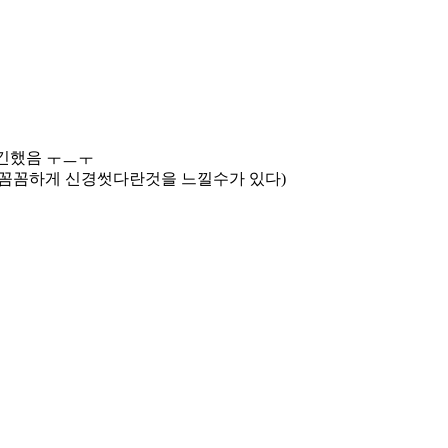
쉽긴했음 ㅜㅡㅜ
 꼼꼼하게 신경썻다란것을 느낄수가 있다)