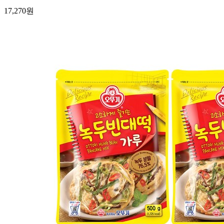
17,270
원