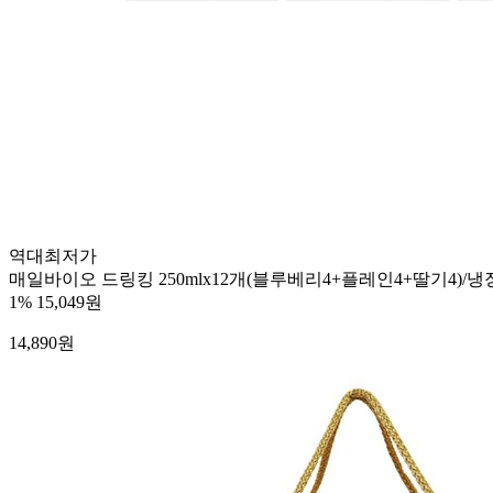
역대최저가
매일바이오 드링킹 250mlx12개(블루베리4+플레인4+딸기4)/
1%
15,049원
14,890
원