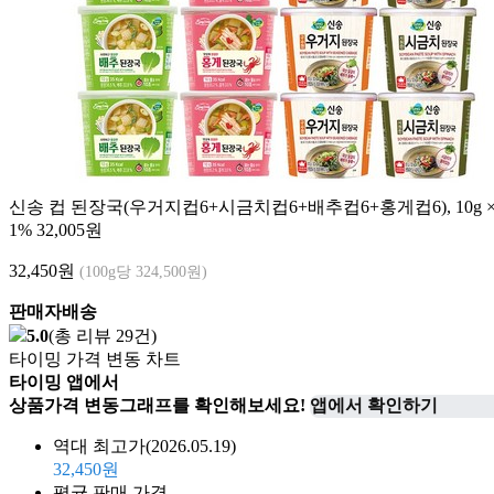
신송 컵 된장국(우거지컵6+시금치컵6+배추컵6+홍게컵6), 10g ×
1%
32,005원
32,450
원
(100g당 324,500원)
판매자배송
5.0
(총 리뷰 29건)
타이밍 가격 변동 차트
타이밍 앱에서
상품가격 변동그래프를 확인해보세요!
앱에서 확인하기
역대 최고가
(2026.05.19)
32,450원
평균 판매 가격