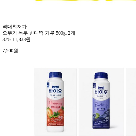
역대최저가
오뚜기 녹두 빈대떡 가루 500g, 2개
37%
11,838원
7,500
원