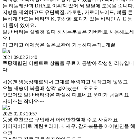
는 리놀레산과 DHA로 이뤄져 있어 뇌 발달에 도움을 줍니다.
지방을 제외하고도 유단백질, 카로틴, 카로티노이드, 뼈를 튼
튼하게 만드는 비타민 K, 항산화 효과가 있는 비타민 A, E 등
이 들어 있어요.
일반 버터는 살찔것 같다 하시는분들은 기버터로 사용해보세
요 !
아 그리고 이제품은 실온보관이 가능하다는점...개뀰
5
2021.09.02 21:40
쿠팡체험단 이벤트로 상품을 무료 제공받아 작성한 리뷰입니
다.
처음엔 냉동상태로와서 그대로 뚜껑따고 냉장고에 넣었고
오늘 새송이 볶을때 살짝 넣어봤는데 오오오
맛있어요 일반 버터랑은 확실히 다르네요 풍미가 남달라요
사이즈는 작아요~~
5
2025.02.03 20:57
동생 추천으로 구입해서 아이반찬할때 주로 사용해요.
기이지버터로 계란후라이나. 새우. 감자볶음등 아이반찬을 해
주면