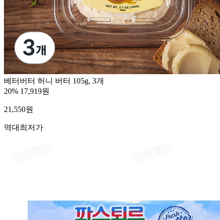
베터버터 허니 버터 105g, 3개
20%
17,919원
21,550
원
역대최저가