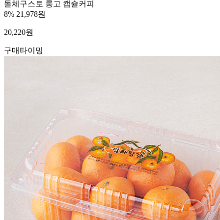
돌체구스토 룽고 캡슐커피
8%
21,978원
20,220
원
구매타이밍