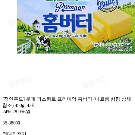
[정연푸드] 롯데 파스퇴르 프리미엄 홈버터 (나트륨 함량 상세
참조) 450g, 4개
24%
28,956원
35,880
원
역대최저가