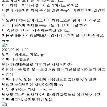
고소하고 따로 간을 하지않아도 되고.
버터처럼 금방 타지않아서 조리하기도 편해요.
다른 후기들처럼 처음 뚜껑을 열면 특유의 비릿한 향이 있긴한
데.
익으면서 향은 날아가고. 버터처럼 고소한 향이 나더라구요.
카레나 짜장에 야채를 볶을때도 기이지버터로 하면
더 깊은맛이 나서. 자주 애용하고 있어요.
처음구매를 시작했을때보다. 갑자기 금액이 올라서 아쉬워요.
ㅠㅜ
5
2023.09.19 11:08
맛이.... 냄새도... 아오.. ㅠ
진짜 너무 별로임..
원래 해외배송으로 다른 제품 사서 먹다가
이번에는 좀 빨리 오는 로켓배송 되는 제품으로 먹어보자 하고
산건데
진짜 너무 맛 없음... 요리에 사용해보고 그래도 맛 없으면
냉장고 구석탱이에 쳐박아놔야할 듯.
너무 맛 없어서 다시는 안삼 ㅠ
냄새도 고소한 냄새가 아니라 약간 화학물질 섞인 냄새나고
진짜 별로임. 풍미도 전혀 없음.
1