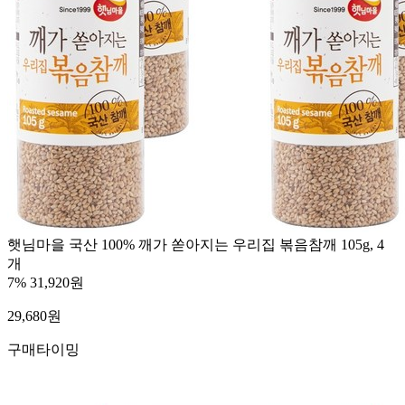
햇님마을 국산 100% 깨가 쏟아지는 우리집 볶음참깨 105g, 4
개
7%
31,920원
29,680
원
구매타이밍