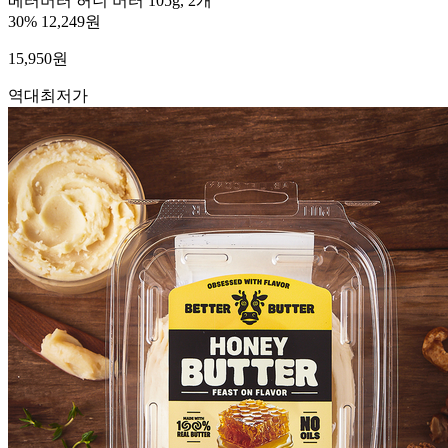
베터버터 허니 버터 105g, 2개
30%
12,249원
15,950
원
역대최저가