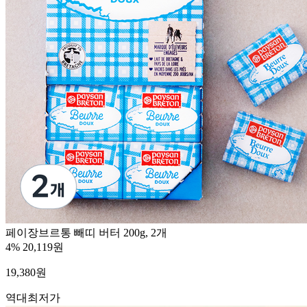
페이장브르통 빼띠 버터 200g, 2개
4%
20,119원
19,380
원
역대최저가