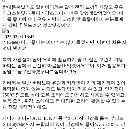
데
빵에듬뿍발라도 일반버터와는 달리 전혀 느끼하지않고 우유
의고소한맛과 풍미가강조되어서 너무 맛있게잘먹었어요! 버
터를 좋아하거나 우유 지방의 고소한맛 을좋아하시는분들에
게 강력 추천드려요 정말맛있어요!
5
2025.02.03 16:45
기(Ghee) 버터 좋다는 이야기는 많이 들었지만, 이번에 처음 사
먹어 봤어요.
특히 가열점이 높아 요리에 활용하기 좋고, 실온 보관이 가능
하다는 점에서 완전히 마음을 빼앗겼어요! “아, 이거 활용도가
정말 무궁무진하겠구나!” 싶더라고요.
기버터는 일반 버터보다 유당과 카제인이 거의 제거되어 있어
유당불내증이 있는 사람도 부담 없이 먹을 수 있고, 연기점이
250°C 정도로 높아 고온 조리에도 안심하고 사용할 수 있어요.
볶음 요리, 튀김, 스테이크 등 다양한 요리에 활용할 수 있다는
게 정말 매력적이에요.
게다가 비타민 A, D, E, K가 풍부하고, 장 건강을 돕는 부티르
산(Butyrate)까지 포함되어 있어 건강에도 좋아요. 고소하고 깊