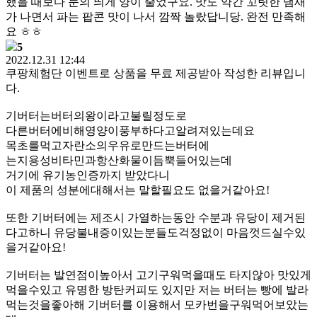
했을 때보다 눈의 띄게 양이 줄었구요. 맛도 약간 꼬릿한 냄새
가 나면서 파는 팝콘 맛이 나서 깜짝 놀랐답니당. 완전 만족해
요 ㅎㅎ
5
2022.12.31 12:44
쿠팡체험단 이벤트로 상품을 무료 제공받아 작성한 리뷰입니
다.
기버터는버터의왕이라고불릴정도로
다른버터에비해영양이풍부하다고알려져있는데요
목초를먹고자란소의우유로만드는버터에
는지용성비타민과항산화물이듬뿍들어있는데
거기에 유기농인증까지 받았다니
이 제품의 성분에대해서는 말할필요도 없을거같아요!
또한 기버터에는 제조시 가열하는동안 수분과 유당이 제거된
다고하니 유당불내증이있는분들도걱정없이 마음껏드실수있
을거같아요!
기버터는 발연점이높아서 고기구워먹을때도 타지않아 맛있게
먹을수있고 유명한 방탄커피도 있지만 저는 버터는 빵에 발라
먹는것을좋아해 기버터를 이용해서 모카번을구워먹어보았는