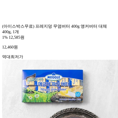
(아이스박스무료) 프레지덩 무염버터 400g 앵커버터 대체
400g, 1개
1%
12,585원
12,460
원
역대최저가