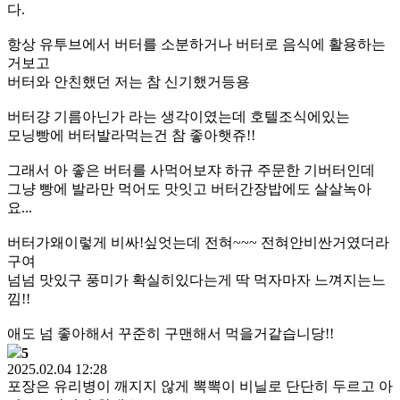
다.
항상 유투브에서 버터를 소분하거나 버터로 음식에 활용하는
거보고
버터와 안친했던 저는 참 신기했거등용
버터걍 기름아닌가 라는 생각이였는데 호텔조식에있는
모닝빵에 버터발라먹는건 참 좋아햇쥬!!
그래서 아 좋은 버터를 사먹어보쟈 하규 주문한 기버터인데
그냥 빵에 발라만 먹어도 맛잇고 버터간장밥에도 살살녹아
요...
버터가왜이렇게 비싸!싶엇는데 전혀~~~ 전혀안비싼거였더라
구여
넘넘 맛있구 풍미가 확실히있다는게 딱 먹자마자 느껴지는느
낌!!
애도 넘 좋아해서 꾸준히 구맨해서 먹을거같습니당!!
5
2025.02.04 12:28
포장은 유리병이 깨지지 않게 뽁뽁이 비닐로 단단히 두르고 아