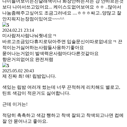
나이들어보이는진달래색이나 화장안하는저는 걍 안바르는것
보다 나아서쓰고있어요... 케이스도없어보여요 ㅎㅎ ..많아서
나눔좀해주고싶어도 조금그러네요 ....ㅎㅎㅎ싸고..양많고 잘
안지워지는장점이있어요~~~^^
5
2024.02.21 23:14
미사람저사람나눠줫네요ㅋ
바르고조금있다휴지로닦아주면 입술문신이따로없네요ㅋ 끈
적이는거싫어하는사람들사용하기좋아요
묻어나는거없이 발색력은사람마다다른것같아요
향은거의없어요 완전저렴
5
2025.05.02 20:43
제 진짜 최! 애! 립밤입니다.
색있는 립밤 여러개 썼는데 너무 끈적하게 리치해도 별로고,
틴트 색감이 적은거도 싫어합니다.
근데 이거는!
적당히 촉촉하고 색감 쨍하고 착색 잘되고 착색되고나면 컵에
잘 안 묻어나고 좋아요.