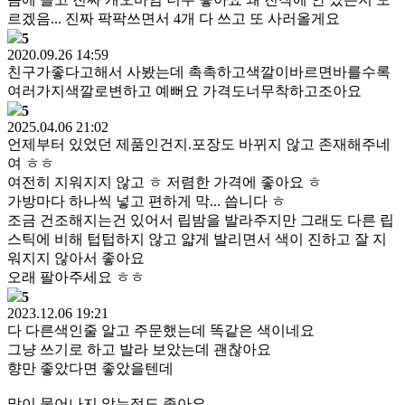
르겠음... 진짜 팍팍쓰면서 4개 다 쓰고 또 사러올게요
5
2020.09.26 14:59
친구가좋다고해서 사봤는데 촉촉하고색깔이바르면바를수록
여러가지색깔로변하고 예뻐요 가격도너무착하고조아요
5
2025.04.06 21:02
언제부터 있었던 제품인건지.포장도 바뀌지 않고 존재해주네
여 ㅎㅎ
여전히 지워지지 않고 ㅎ 저렴한 가격에 좋아요 ㅎ
가방마다 하나씩 넣고 편하게 막... 씁니다 ㅎ
조금 건조해지는건 있어서 립밤을 발라주지만 그래도 다른 립
스틱에 비해 텁텁하지 않고 얇게 발리면서 색이 진하고 잘 지
워지지 않아서 좋아요
오래 팔아주세요 ㅎㅎ
5
2023.12.06 19:21
다 다른색인줄 알고 주문했는데 똑같은 색이네요
그냥 쓰기로 하고 발라 보았는데 괜찮아요
향만 좋았다면 좋았을텐데
많이 묻어나지 않는점도 좋아요