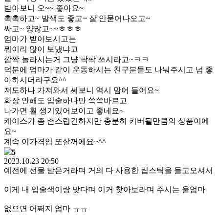
받아보니 오~~ 좋아요~
촉촉하고~ 발색도 좋고~ 잘 안묻어나오고~
싸고~ 양많고~~ㅎㅎㅎ
엄마가 받아보시고는
뭐이리 많이 보냈냐고
깜짝 놀라시는거 그냥 팍팍 쓰시라고~ㅋㅋ
덕분에 엄마가 같이 운동하시는 친구분들도 나눠주시고 넘 좋
아하시더라구요^^
저도하나 가져와서 써보니 역시 맘어 들어요~
화장 안해도 입술하나만 쓱쓱바르고
나가면 훨 생기있어보이고 좋네요~
케이스가 좀 촌스럽긴하지만 충분히 커버될만큼의 상품이에
요~
계속 이가격임 또살꺼에요~^^
5
2023.10.23 20:50
예전에 선물 받은거라며 거의 다 사용한 립스틱을 들고오셔서
이게 내 입술색이랑 맞다며 이거 찾아보라며 주시는 울엄마
없으면 어쩌지 엄마 ㅠㅠ