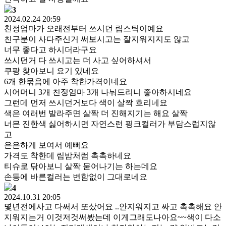
3
2024.02.24 20:59
친정엄마가 오래전부터 쓰시던 립스틱이예요
친구분이 사다주신거 써보시고는 잘지워지지도 않고
너무 좋다고 하시더라구요
쓰시던거 다 쓰시고는 더 사고 싶어하셔서
쿠팡 찾아보니 요기 있네요
6개 한묶음에 아주 착한가격이네요
시어머니 3개 친정엄마 3개 나눠드리니 좋아하시네요
그런데 먼저 쓰시던거보다 색이 살짝 흐리네요
색은 여러번 발라주면 살짝 더 진해지기는 해요 살짝
너믄 진한색 싫어하시면 자연스런 핑크컬러가 부담스럽지않
고
은은하게 보여서 예뻐요
가격도 착한데 립밤처럼 촉촉하네요
티슈로 닦아보니 살짝 묻어나기는 하는데요
손등에 바른컬러는 변함없이 그대로네요
4
2024.10.31 20:05
몇년전에사고 다써서 또샀어요 ..안지워지고 싸고 촉촉해요 안
지워지는거 이것저것써봤는데 이게그래도나아요~~색이 다소