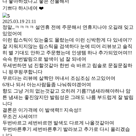
다 좋아하셨다고 좋은 선물해서
기쁘다 하시네여 ❤️
5
2025.03.19 21:11
정말,,ㅋㅋㅋㅋ 설연휴 전에 주문해서 연휴지나야 오길래 잊고
있었어여
이런 립스틱이 있는줄도 몰랐는데 이런 신박한게 다 있네여??
잘 지워지지않는 립스틱을 검색하다 눈에 띠어 리뷰보고 솔직
히 별 기대도 안하고 주문했는데 인생템 하나 추가되었어여!!!
슥슥 한번발림으로 발색이 넘 잘 되네여
두세번하면 넘 진할것같아 한번 슥 바르고 립솔로 문질문질하
니 핑쿠핑쿠합니다
무르다는 리뷰에 살짝만 꺼내서 조심조심 쓰고있어여
6개나 되서 아는사람들좀 나눠줘야겠어여
향도 그냥 거의 없는것같고 오히려 기름??냄새라해야하나 암
튼 냄새는 좋진않지만 발림성은 그래도 나름 부드럽게 잘 발립
니다
결론은 이가격에 이 발색력!! 지속성!!
무조건 사세여!!!
두번바르고 세번바르면 발색도 다르게 나올것같아여
두번바른후기 세번바른후기 발라보고 추가로 다시 올리겠습
니다