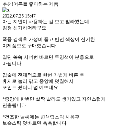
추천!어른들 좋아하는 제품
3
2022.07.25 15:47
아는 지인이 사용하는 걸 보고 발라봤는데
엄청 신기하더라구요
폭풍 검색후 가성비 좋고 반전 색상이 신기한
이제품으로 구매했습니다
일단 쓱쓱 서너번 바르면 투명색이 분홍으로
바뀝니다
입술에 전체적으로 한번 가볍게 바른 후
휴지로 눌러 닦고 중앙에 덧칠해서
포인트 줬더니 넘 예쁘네요
*중앙에 한번만 살짝 발라도 생기있고 자연스럽게
연출됩니다
*건조한 날씨에는 변색립스틱 사용후
보습스틱 덧바르면 촉촉합니다