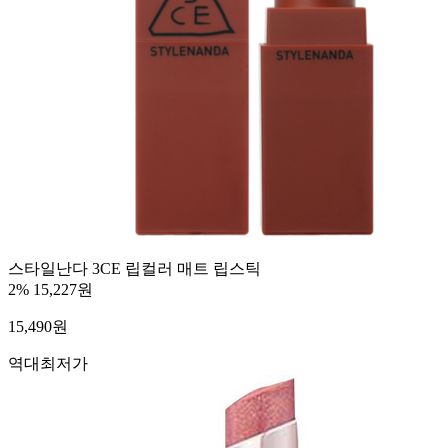
스타일난다 3CE 립컬러 매트 립스틱
2%
15,227원
15,490
원
역대최저가