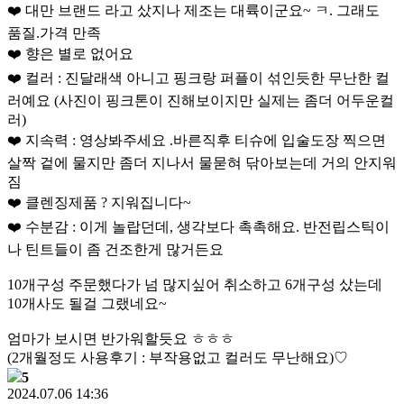
❤️ 대만 브랜드 라고 샀지나 제조는 대륙이군요~ ㅋ. 그래도
품질.가격 만족
❤️ 향은 별로 없어요
❤️ 컬러 : 진달래색 아니고 핑크랑 퍼플이 섞인듯한 무난한 컬
러예요 (사진이 핑크톤이 진해보이지만 실제는 좀더 어두운컬
러)
❤️ 지속력 : 영상봐주세요 .바른직후 티슈에 입술도장 찍으면
살짝 겉에 물지만 좀더 지나서 물묻혀 닦아보는데 거의 안지워
짐
❤️ 클렌징제품 ? 지워집니다~
❤️ 수분감 : 이게 놀랍던데, 생각보다 촉촉해요. 반전립스틱이
나 틴트들이 좀 건조한게 많거든요
10개구성 주문했다가 넘 많지싶어 취소하고 6개구성 샀는데
10개사도 될걸 그랬네요~
엄마가 보시면 반가워할듯요 ㅎㅎㅎ
(2개월정도 사용후기 : 부작용없고 컬러도 무난해요)♡
5
2024.07.06 14:36