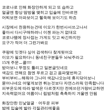
코로나로 인해 화장안하게 되고 또 습하고
얼굴엔 항상 땀방울 맺히고 입술에 안바르면
어찌보면 아파보이고 헬쑥해 보이기도 하죠
시장에서 천원하는건데 이모가 한번사서쓰고나서
좋아서 다시구매하려니 이젠 파는거 없대요
코로나땜에 장사접는 가게도 잇고 싸긴하지만
요구가 적어 더 그런가봐요
쿠팡에 잇겟다 싶어 검색하다 찾게됫어요
이모가 필요하다니 동네친구분들두 놔눠주라고
15개 주문ㅡ콜!!!!
받아보니 뚜껑도 틀리고 일본글잇네요
색감도 연해요 첨엔 푸르고 검고 음파몇번하고
부비부비ㅡ해줘야 그나마 색감나오는데 휴지닦아보니
묻어나네요 어떻게보면 튀는것보다 자연스러워 만족합니다
피부온도에 따라 발색은 다르겟지만 전에쓰던거랑비교하면
지속력없어요 여름이니 립밤처럼 촉촉하지 겨울엔 안됨
화장안한 민낯얼굴ㆍ어두운 피부
밤에 입술에 발라 각질관리에좋음