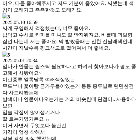
어요. 다들 좋아해주시고 저도 기분이 좋았어요. 써봤는데 색
감이 오래가고 촉촉한것도 오래가요.
5
2025.05.10 16:59
싸게 구입해서 걱정했는데, 너무 좋아요.
밥먹고 수시로 커피를 마셔도 잘 안지워져요. 바를때 과일향
잠깐 나는데 저는 좋아요. 막 발랐을때는 진한 진달래색인데
시간이 지날수록 핑크색으로 옅어져서 더 좋네요.
5
2025.05.01 20:34
엄마가 안묻는 립스틱 필요하다고 하셔서 찾아보다가 평도 좋
고해서 사봤어요~
이런종류 알록달록 여러색상있는
무드**나 꽃이랑 금가루들어있는거 등등 종류별로 왠만한건
다 사드려봤는데
발색이나 안묻어나오는거는 거의 비슷한데 단점이.. 사용하다
보면
입술 각질이 많이생기거나
잘 트는거였거든요 ㅠ
이거 사면서 무엇보다 놀란건
가격이 엄청 착해서
살짝 걱정 의심 했었는데..