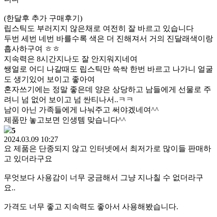
(한달후 추가 구매후기)
립스틱도 부러지지 않은채로 여전히 잘 바르고 있습니다
두번 세번 네번 바를수록 색은 더 진해져서 거의 진달래색이랑
흡사하구여 ㅎㅎ
지속력은 8시간지나도 잘 안지워지네여
쌩얼로 어디 나갈때도 립스틱만 쓱싹 한번 바르고 나가니 얼굴
도 생기있어 보이고 좋아여
혼자쓰기에는 정말 좋은데 양은 상당하고 남들에게 선물로 주
려니 넘 없어 보이고 넘 싼티나서..ㅋㅋ
남이 아닌 가족들에게 나눠주고 써야겠네여^^
제품만 놓고보면 인생템 맞습니다^^
5
2024.03.09 10:27
요 제품은 단종되지 않고 인터넷에서 최저가로 많이들 판매하
고 있더라구요
무엇보다 사용감이 너무 궁금해서 그냥 지나칠 수 없더라구
요..
가격도 너무 좋고 지속력도 좋아서 사용해봤습니다.