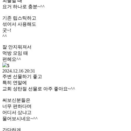
외출할 때
요거 하나로 충분~^^
기존 립스틱하고
섞어서 사용해도
굿~!
^^
잘 안지워져서
먹방 모임 때
편헤요^^
5
2024.12.16 20:31
주변 선물하기 좋고
특히 연말에
교회 성탄절 선물로 아주 좋아요~^^
써보신분들은
너무 편하다며
어디서 샀냐고
물어보시네요~^^
간단하게