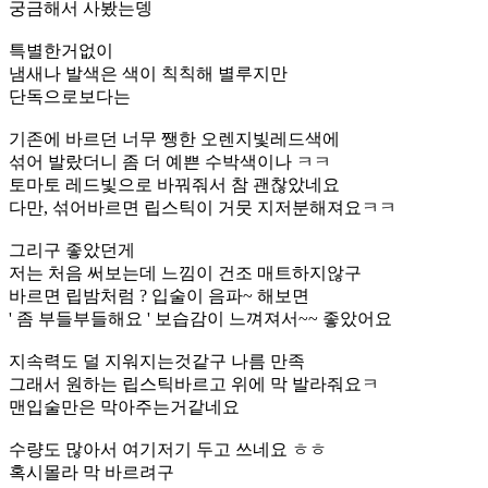
궁금해서 사봤는뎅
특별한거없이
냄새나 발색은 색이 칙칙해 별루지만
단독으로보다는
기존에 바르던 너무 쨍한 오렌지빛레드색에
섞어 발랐더니 좀 더 예쁜 수박색이나 ㅋㅋ
토마토 레드빛으로 바꿔줘서 참 괜찮았네요
다만, 섞어바르면 립스틱이 거뭇 지저분해져요ㅋㅋ
그리구 좋았던게
저는 처음 써보는데 느낌이 건조 매트하지않구
바르면 립밤처럼 ? 입술이 음파~ 해보면
' 좀 부들부들해요 ' 보습감이 느껴져서~~ 좋았어요
지속력도 덜 지워지는것같구 나름 만족
그래서 원하는 립스틱바르고 위에 막 발라줘요ㅋ
맨입술만은 막아주는거같네요
수량도 많아서 여기저기 두고 쓰네요 ㅎㅎ
혹시몰라 막 바르려구