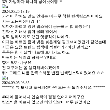
3개 가방마다 하나씩 넣어놧어영 ㅋ
4
2024.05.25 18:19
가격이 착해도 말도 안돼는 너~~무 착한 변색립스틱이예요
저두 고등학생때였나?
엄마가 바르고 있던 립스틱이 궁금해서 함 봐봤는데
진짜 신기해서 엄마 몰래 열어서
살짝 발라보기도 했던 옛생각이 나네요,
이때는 바르면 좀더 밝은 붉은계열 핑크색이였던거 같았는데
지금은 요즘 트렌드 립색에 적절하게? 바뀐 걸까요?
촉촉은 한데 살짝 매트해 보이기도 하고
반짝이는 유리알 광택은 없네요
향은 약간 나구요,
전 재구매는 쫌 생각해봐야겠어요
뭐~ 그래도 나름 만족스러운 반전 변색립스틱이었어요 ㅎㅎ
4
2024.09.05 08:35
*****리뷰 보시고 도움되셨다면 도움 꾹 눌러주세요. ******
40대에 들어서니 입술색이 점점 없어지더라구요.
립스틱을 바르지 않으면 허연 입술이 너무 싫었어요.