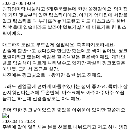
2023.07.06 19:09
친정엄마랑 나눌려고 6개주문했는데 한참 쓸것같아요. 엄마집
에 가면 옛날부터 있던 립스틱이예요. 아기가 엄마집에 서랍을
열고 립스틱을 다 부러뜨려놓기도했고 저도 마스크쓰다 한번
씩 벗을때 입술이라도 발라야 덜보기싫기에 바르기로 한 립스
틱이예요.
매트하지도않고 부드럽게 잘발려요. 촉촉하기도하네요.
입술에 힘안주고 왔다갔다 한번만 했는데도 색이 짙어요. 핑크
코랄이라고 했는데 색감은 철쭉색같은 붉은색이예요. 개개인
별로 입술색이 다르게 나타날수도 있지만 확실히 핑크코랄은
아닌듯..그래서 조금은 실망.
사진에는 핑크빛으로 나왔지만 훨씬 붉고 진해요.
그래도 맨얼굴에 편하게 바를수있다는 점이 좋아요. 특히나 잘
안지워진다는거에 두손번쩍! 마스크에도 아주아주아주 쪼끔
묻기는 하는데 신경쓸정도는 아니예요.
좀더 연한 핑크빛이었으면 좋았을 아쉬움이 있지만 잘쓸께요.
4
2023.04.15 20:48
주변에 같이 일하시는 분들 선물로 나눠드리고 저도 하나 챙겼