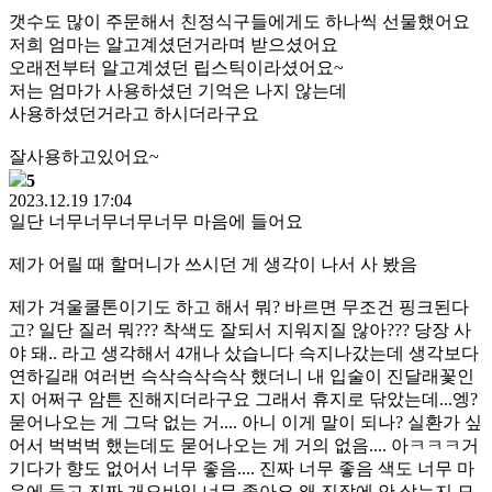
갯수도 많이 주문해서 친정식구들에게도 하나씩 선물했어요
저희 엄마는 알고계셨던거라며 받으셨어요
오래전부터 알고계셨던 립스틱이라셨어요~
저는 엄마가 사용하셨던 기억은 나지 않는데
사용하셨던거라고 하시더라구요
잘사용하고있어요~
5
2023.12.19 17:04
일단 너무너무너무너무 마음에 들어요
제가 어릴 때 할머니가 쓰시던 게 생각이 나서 사 봤음
제가 겨울쿨톤이기도 하고 해서 뭐? 바르면 무조건 핑크된다
고? 일단 질러 뭐??? 착색도 잘되서 지워지질 않아??? 당장 사
야 돼.. 라고 생각해서 4개나 샀습니다 슥지나갔는데 생각보다
연하길래 여러번 슥삭슥삭슥삭 했더니 내 입술이 진달래꽃인
지 어쩌구 암튼 진해지더라구요 그래서 휴지로 닦았는데...엥?
묻어나오는 게 그닥 없는 거.... 아니 이게 말이 되나? 실환가 싶
어서 벅벅벅 했는데도 묻어나오는 게 거의 없음.... 아ㅋㅋㅋ거
기다가 향도 없어서 너무 좋음.... 진짜 너무 좋음 색도 너무 마
음에 들고 진짜 개오바임 너무 좋아요 왜 진작에 안 샀는지 모