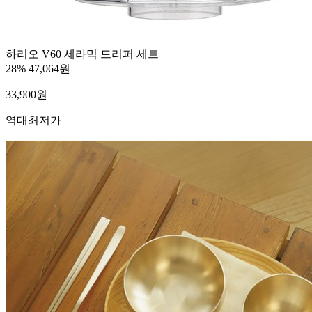
하리오 V60 세라믹 드리퍼 세트
28%
47,064원
33,900
원
역대최저가