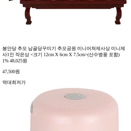
봉안당 추모 납골당꾸미기 추모공원 미니어쳐제사상 미니제
사1인 작은상 <크기 12cm X 6cm X 7.5cm>(산수병풍 포함)
1%
48,025원
47,500
원
역대최저가