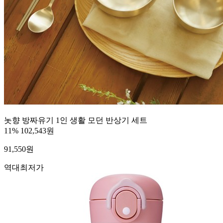
놋향 방짜유기 1인 생활 모던 반상기 세트
11%
102,543원
91,550
원
역대최저가