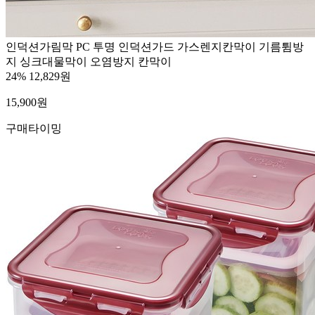
인덕션가림막 PC 투명 인덕션가드 가스렌지칸막이 기름튐방
지 싱크대물막이 오염방지 칸막이
24%
12,829원
15,900
원
구매타이밍