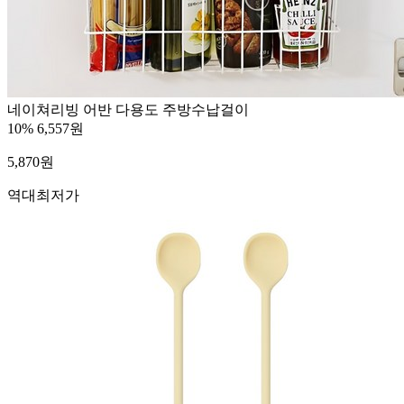
네이쳐리빙 어반 다용도 주방수납걸이
10%
6,557원
5,870
원
역대최저가