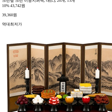
크린랲 크린 이중지퍼백, 대(L), 20개, 15개
10%
43,742원
39,360
원
역대최저가