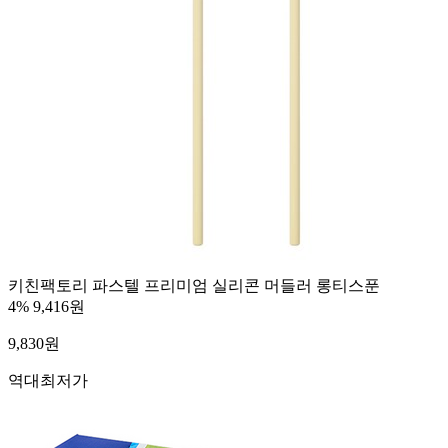
키친팩토리 파스텔 프리미엄 실리콘 머들러 롱티스푼
4%
9,416원
9,830
원
역대최저가