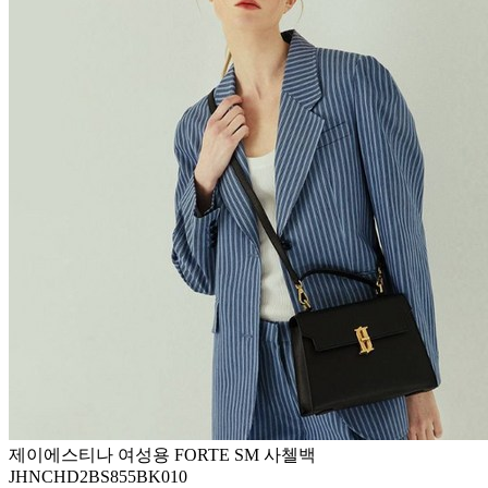
제이에스티나 여성용 FORTE SM 사첼백
JHNCHD2BS855BK010