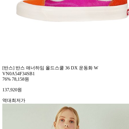
[반스] 반스 애너하임 올드스쿨 36 DX 운동화 W
VN0A54F34SB1
76%
78,158원
137,920
원
역대최저가