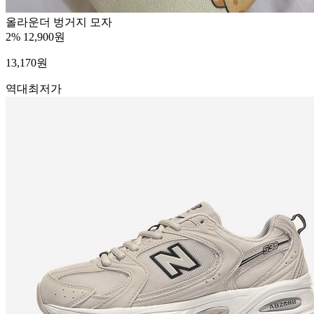
올라운더 벙거지 모자
2%
12,900원
13,170
원
역대최저가