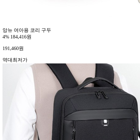
앙뉴 여아용 코리 구두
4%
184,416원
191,460
원
역대최저가