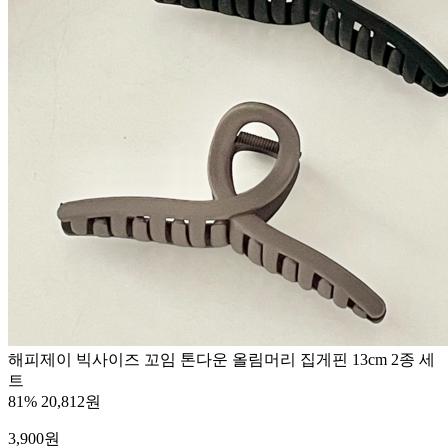
해피제이 빅사이즈 꼬임 톤다운 올림머리 집게핀 13cm 2종 세
트
81%
20,812원
3,900
원