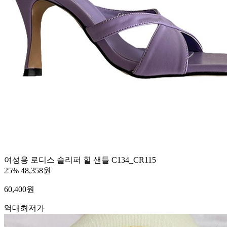
여성용 로디스 슬리퍼 힐 샌들 C134_CR115
25%
48,358원
60,400
원
역대최저가