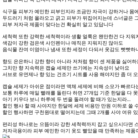
식구들 피부가 예민한 피부인지라 조금만 자극이 강하거나 몸에
두드러기 처럼 올라오고 긁고 피부가 뒤집어지는데 스너글은 
피부 저자극 제품이 맞다는건 확실히 알고 있답니다
세척력 또한 강력한 세척력이라 생활 얼룩은 왠만한건 다 지워
색감이 강한 검은색 사인펜이나 매직은 지워지진 않아도
음식물 잔여 이염이나 냄새 또한 세정이 다되서 옷감도 빳빳하
향도 은은하니 강한 향이 아니라 저처럼 향이 센 제품을 싫어하
그치만 향 지속력은 캡슐 세제만 쓰기에는 지속성이 낮아요
서브로 유연제나 향 있는 건조기 시트를 사용 해야지만 좀 더 
캡슐 세제가 아쉬운 점이라면 액체 세제에 비해 소모가 빠르다
보통 하루에 매일 빨래를 돌린다 하면 27개입 기준 한달을 다 
아기 키우다 보니 하루에 두 번을 돌려야 할 때가 있는지라...
할인 행사 할 때 사야지만 한달에 세제 비용만 만원 이하로 쓸 
할인 행사하면 구천원대로 떨어지는데 그때 2개를 사야 여유 있
편리성 하나로는 으뜸이라 강한 세척력까지 잡고 싶으시다면 
저자극용이라 피부 예민한 아기 옷도 빨았을 때 만족하는 제품
5