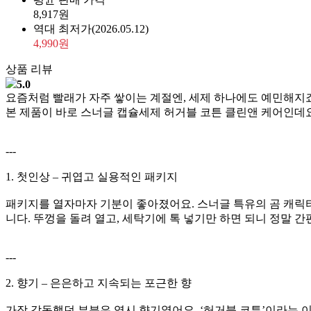
8,917원
역대 최저가
(2026.05.12)
4,990원
상품 리뷰
5.0
요즘처럼 빨래가 자주 쌓이는 계절엔, 세제 하나에도 예민해지죠
본 제품이 바로 스너글 캡슐세제 허거블 코튼 클린앤 케어인데요
---
1. 첫인상 – 귀엽고 실용적인 패키지
패키지를 열자마자 기분이 좋아졌어요. 스너글 특유의 곰 캐릭터
니다. 뚜껑을 돌려 열고, 세탁기에 톡 넣기만 하면 되니 정말 간
---
2. 향기 – 은은하고 지속되는 포근한 향
가장 감동했던 부분은 역시 향기였어요. ‘허거블 코튼’이라는 