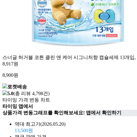
스너글 허거블 코튼 클린 앤 케어 시그니처향 캡슐세제 13개입, 1개
8,917원
8,900
원
로켓배송
5.0
(총 리뷰 4,798건)
타이밍 가격 변동 차트
타이밍 앱에서
상품가격 변동그래프를 확인해보세요!
앱에서 확인하기
역대 최고가
(2026.05.20)
13,500원
평균 판매 가격