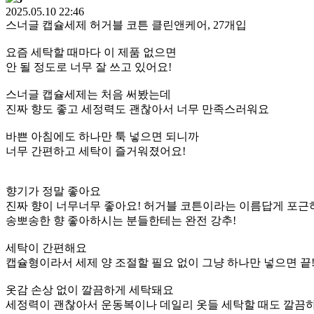
2025.05.10 22:46
스너글 캡슐세제 허거블 코튼 클린앤케어, 27개입
요즘 세탁할 때마다 이 제품 없으면
안 될 정도로 너무 잘 쓰고 있어요!
스너글 캡슐세제는 처음 써봤는데
진짜 향도 좋고 세정력도 괜찮아서 너무 만족스러워요
바쁜 아침에도 하나만 툭 넣으면 되니까
너무 간편하고 세탁이 즐거워졌어요!
향기가 정말 좋아요
진짜 향이 너무너무 좋아요! 허거블 코튼이라는 이름답게 포근하
송뽀송한 향 좋아하시는 분들한테는 완전 강추!
세탁이 간편해요
캡슐형이라서 세제 양 조절할 필요 없이 그냥 하나만 넣으면 끝!
옷감 손상 없이 깔끔하게 세탁돼요
세정력이 괜찮아서 운동복이나 데일리 옷들 세탁할 때도 깔끔하게