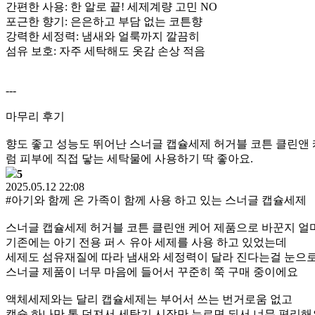
간편한 사용: 한 알로 끝! 세제계량 고민 NO
포근한 향기: 은은하고 부담 없는 코튼향
강력한 세정력: 냄새와 얼룩까지 깔끔히
섬유 보호: 자주 세탁해도 옷감 손상 적음
---
마무리 후기
향도 좋고 성능도 뛰어난 스너글 캡슐세제 허거블 코튼 클린앤 
럼 피부에 직접 닿는 세탁물에 사용하기 딱 좋아요.
5
2025.05.12 22:08
#아기와 함께 온 가족이 함께 사용 하고 있는 스너글 캡슐세제
스너글 캡슐세제 허거블 코튼 클린앤 케어 제품으로 바꾼지 얼
기존에는 아기 전용 퍼ㅅ 유아 세제를 사용 하고 있었는데
세제도 섬유재질에 따라 냄새와 세정력이 달라 진다는걸 눈으로
스너글 제품이 너무 마음에 들어서 꾸준히 쭉 구매 중이에요
액체세제와는 달리 캡슐세제는 부어서 쓰는 번거로움 없고
캡슐 하나만 톡 던져서 세탁기 시작만 누르면 되서 너무 편리해