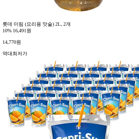
롯데 미림 (요리용 맛술) 2L, 2개
10%
16,491원
14,770
원
역대최저가