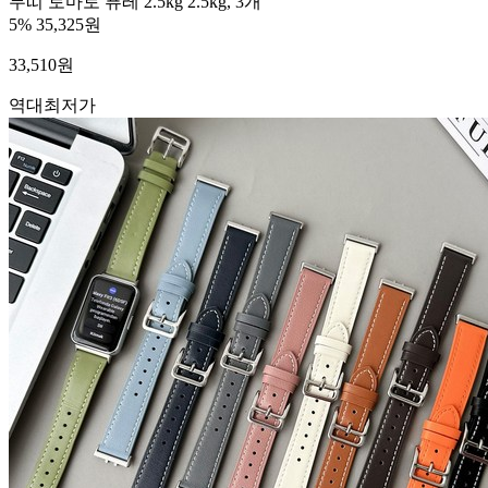
무띠 토마토 퓨레 2.5kg 2.5kg, 3개
5%
35,325원
33,510
원
역대최저가