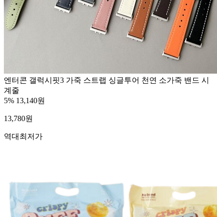
엔터콘 갤럭시핏3 가죽 스트랩 싱글투어 천연 소가죽 밴드 시
계줄
5%
13,140원
13,780
원
역대최저가