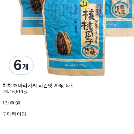
챠챠 해바라기씨 피칸맛 208g, 6개
2%
16,610원
17,000
원
구매타이밍