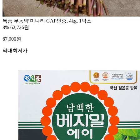
특품 무농약 미나리 GAP인증, 4kg, 1박스
8%
62,726원
67,900
원
역대최저가