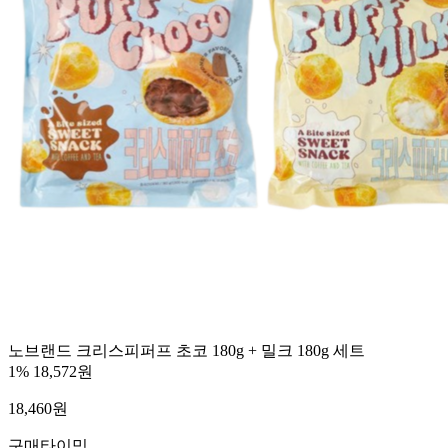
노브랜드 크리스피퍼프 초코 180g + 밀크 180g 세트
1%
18,572원
18,460
원
구매타이밍