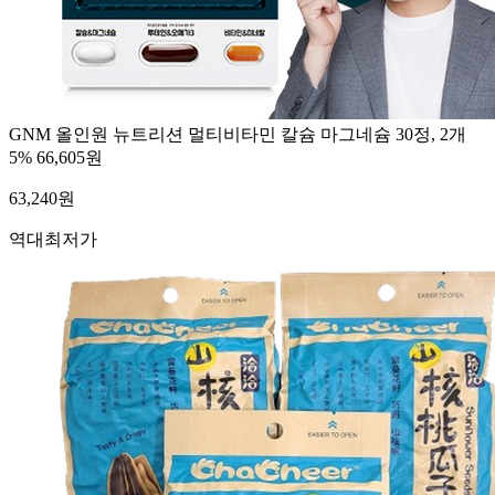
GNM 올인원 뉴트리션 멀티비타민 칼슘 마그네슘 30정, 2개
5%
66,605원
63,240
원
역대최저가