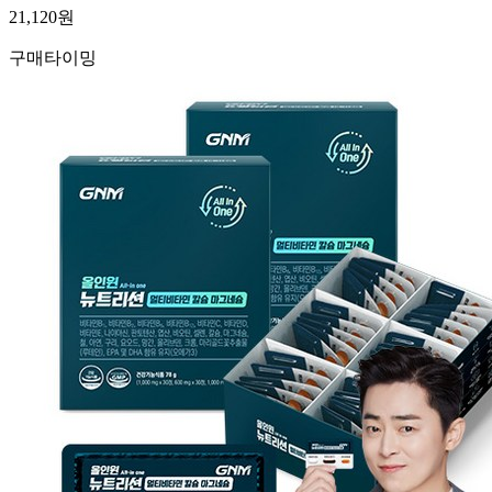
21,120
원
구매타이밍