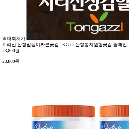
역대최저가
지리산 산청말랭이짜른곶감 1KG or 산청봉지원형곶감 중매인
23,800원
23,800
원