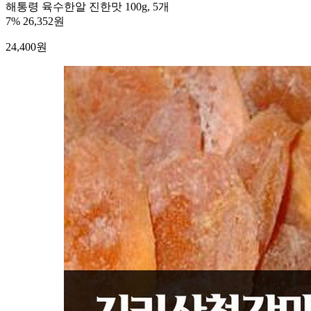
해통령 육수한알 진한맛 100g, 5개
7%
26,352원
24,400
원