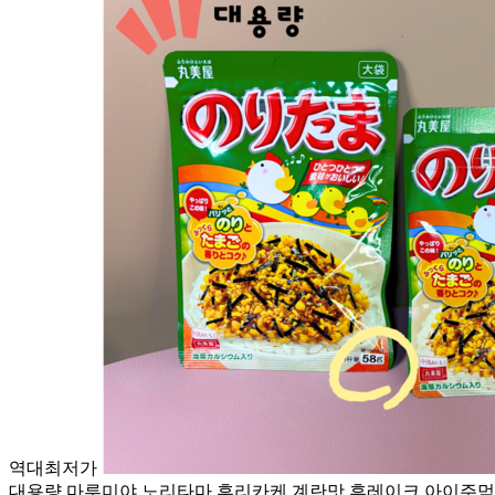
역대최저가
대용량 마루미야 노리타마 후리카케 계란맛 후레이크 아이주먹밥 