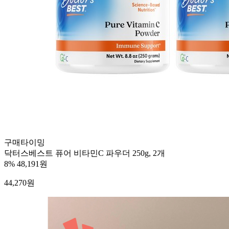
구매타이밍
닥터스베스트 퓨어 비타민C 파우더 250g, 2개
8%
48,191원
44,270
원