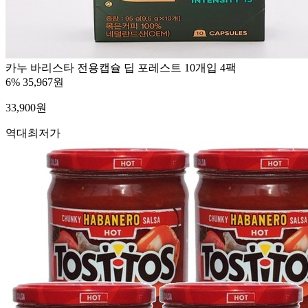
카누 바리스타 전용캡슐 딥 포레스트 10개입 4팩
6%
35,967원
33,900
원
역대최저가