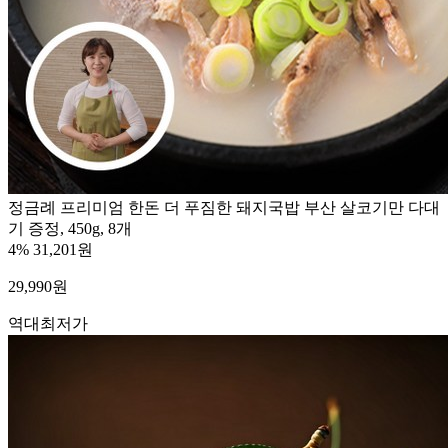
정금례 프리미엄 한돈 더 푸짐한 돼지국밥 부산 살코기만 다대
기 증정, 450g, 8개
4%
31,201원
29,990
원
역대최저가