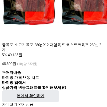
궁육포 소고기육포 280g X 2 저염육포 코스트코육포 280g, 2
개,
5%
49,185원
46,600
원
(10g당 832원)
판매자배송
타이밍 가격 변동 차트
타이밍 앱에서
상품가격 변동그래프를 확인해보세요!
앱에서 확인하기
카테고리 인기상품