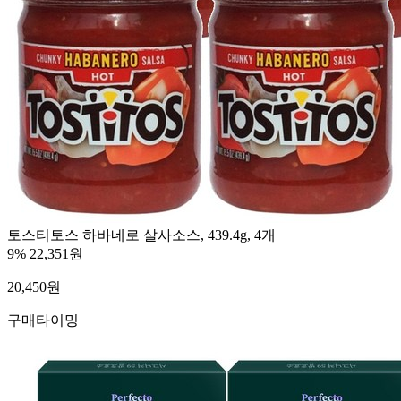
토스티토스 하바네로 살사소스, 439.4g, 4개
9%
22,351원
20,450
원
구매타이밍