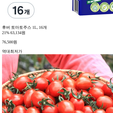
후버 토마토주스 1L, 16개
21%
63,134원
76,500
원
역대최저가