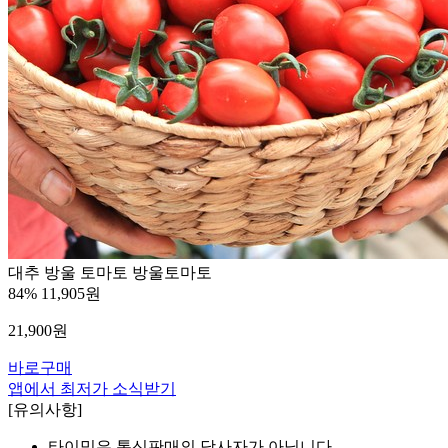
대추 방울 토마토 방울토마토
84%
11,905원
21,900
원
바로구매
앱에서 최저가 소식받기
[유의사항]
타이밍은 통신판매의 당사자가 아닙니다.