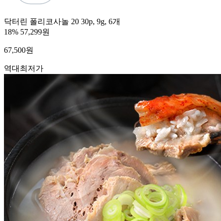
닥터린 폴리코사놀 20 30p, 9g, 6개
18%
57,299원
67,500
원
역대최저가