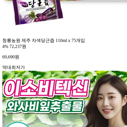
청룡농원 제주 자색당근즙 110ml x 75개입
4%
72,237원
69,690
원
역대최저가