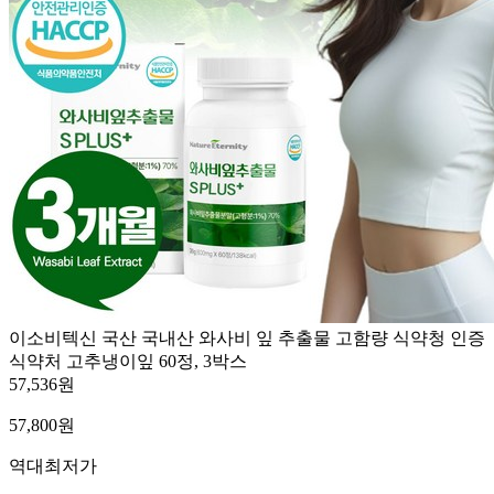
이소비텍신 국산 국내산 와사비 잎 추출물 고함량 식약청 인증
식약처 고추냉이잎 60정, 3박스
57,536원
57,800
원
역대최저가