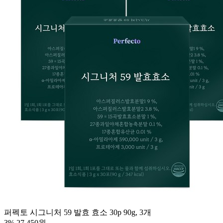
퍼펙토 시그니처 59 발효 효소 30p 90g, 3개
3%
27,450원