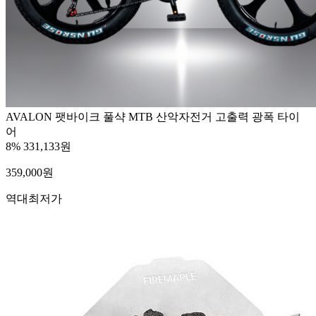
AVALON 팻바이크 풀샥 MTB 산악자전거 고출력 광폭 타이
어
8%
331,133원
359,000
원
역대최저가