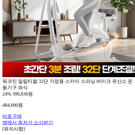
워크킷 일립티컬 32단 가정용 스카이 스피닝 바이크 유산소 운
동기구 좌식
24%
390,836원
484,000
원
바로구매
앱에서 최저가 소식받기
[유의사항]