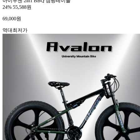
아이두젠 2in1 BBQ 캠핑테이블
24%
55,588원
69,000
원
역대최저가