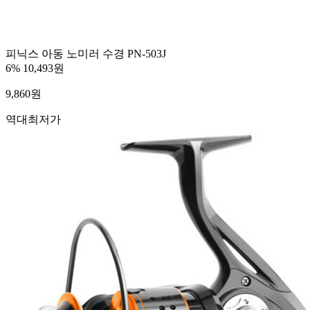
피닉스 아동 노미러 수경 PN-503J
6%
10,493원
9,860
원
역대최저가