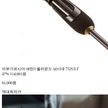
아부가르시아 새턴3 올라운드 낚시대 752ULT
47%
114,661원
61,000
원
역대최저가