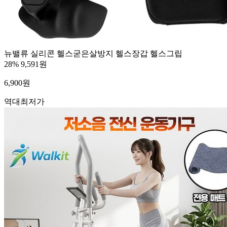
뉴밸류 실리콘 헬스굳은살방지 헬스장갑 헬스그립
28%
9,591원
6,900
원
역대최저가