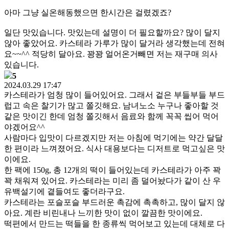
아마 그냥 실온해동했으면 한시간은 걸렸겠죠?
일단 맛있습니다. 맛있는데 설명이 더 필요할까요? 많이 달지
않아 좋았어요. 카스테라 가루가 많이 달거라 생각했는데 전혀
요~~^^ 적당히 달아요. 꽝꽝 얼어온거빼면 저는 재구매 의사
있습니다.
5
2024.03.29 17:47
카스테라가 엄청 많이 들어있어요. 그래서 겉은 부들부들 부드
럽고 속은 찰기가 많고 쫄깃해요. 남녀노소 누구나 좋아할 것
같은 맛이긴 한데 엄청 쫄깃해서 음료와 함께 꼭꼭 씹어 먹어
야겠어요^^
사람마다 입맛이 다르겠지만 저는 아침에 먹기에는 약간 달달
한 편이라 느껴졌어요. 식사 대용보다는 디저트로 먹고싶은 맛
이에요.
한 팩에 150g, 총 12개의 떡이 들어있는데 카스테라가 아주 꽉
꽉 채워져 있어요. 카스테라는 미리 좀 덜어놨다가 같이 산 우
유백설기에 곁들여도 좋더라구요.
카스테라는 포슬포슬 부드러운 촉감에 촉촉하고, 많이 달지 않
아요. 계란 비린내나 느끼한 맛이 없이 깔끔한 맛이에요.
떡편에서 만드는 떡들을 한 종류씩 먹어보고 있는데 대체로 다