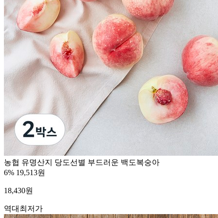
농협 유명산지 당도선별 부드러운 백도복숭아
6%
19,513원
18,430
원
역대최저가