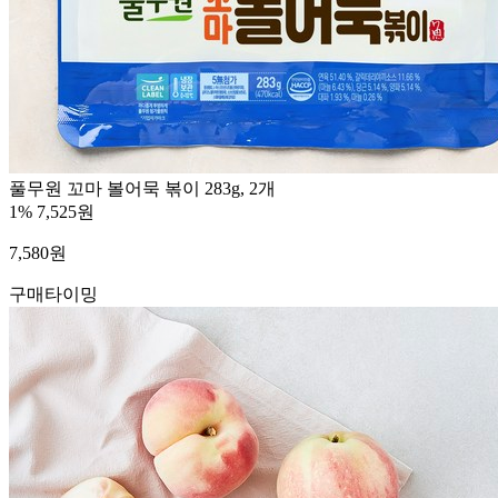
풀무원 꼬마 볼어묵 볶이 283g, 2개
1%
7,525원
7,580
원
구매타이밍