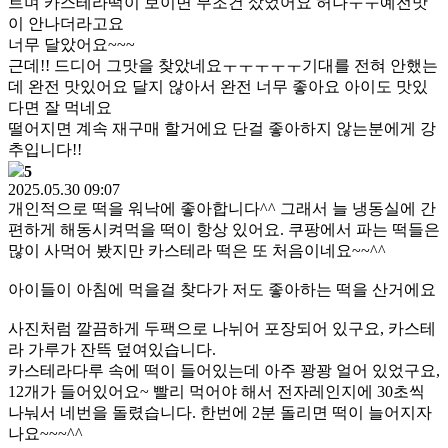
트며 카스테라떡이 보이면 무조건 샀었어요 허나ㅜㅜ예전맛
이 안나더라고요
너무 달았어요~~~
근데!! 드디어 그맛을 찾았네요ㅜㅜㅜㅜㅜ기대를 전혀 안했는
데 완전 맛있어요 달지 않아서 완전 너무 좋아요 아이도 맛있
다면 잘 먹네요
떨어지면 계속 재구매 할거에요 단걸 좋아하지 않는분에게 강
추입니다!!
5
2025.05.30 09:07
개인적으로 떡을 워낙에 좋아합니다^^ 그래서 늘 냉동실에 간
편하게 해동시켜먹을 떡이 항상 있어요. 쿠팡에서 파는 떡들은
많이 사먹어 봤지만 카스테라 떡은 또 처음이네요~~^^
아이들이 아침에 먹을걸 찾다가 저도 좋아하는 떡을 산거에요
사진처럼 깔끔하게 두팩으로 나뉘어 포장되어 있구요, 카스테
라 가루가 잔뜩 덮여있습니다.
카스테라다루 속에 떡이 들어있는데 아주 꽝꽝 얼어 있었구요,
12개가 들어있어요~ 빨리 먹어야 해서 전자레인지에 30초씩
나눠서 네번을 돌렸습니다. 한번에 2분 돌리면 떡이 늘어지자
나요~~~^^