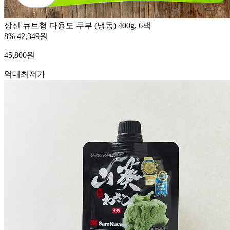
상신 큐브형 다용도 두부 (냉동) 400g, 6팩
8%
42,349원
45,800
원
역대최저가