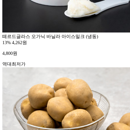
떼르드글라스 오가닉 바닐라 아이스밀크 (냉동)
13%
4,262원
4,800
원
역대최저가