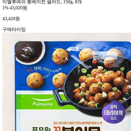
이엘후레쉬 통베이컨 샐러드, 150g, 8개
1%
43,020원
43,420
원
구매타이밍