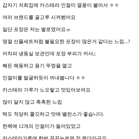
갑자기 저희집에 카스테라 인절미 열풍이 불어서 ㅎㅎ
여러 브랜드를 골고루 시켜봤어요
일단 포장은 저는 별로였어요ㅠ
명절 선물세트처럼 불필요한 포장이 많은거 같다는 느낌...?
어차피 냉동실 보관인데 포장 부피가 커서;;
째든 해동하고 용기 뚜껑을 열고
인절미를 발굴하듯이 꺼내봅니다 ㅎㅎ
카스테라 가루가 노오랗고 맛있어보여요
많이 달지 않고 촉촉한 느낌
떡도 적당히 쫄깃하고 맛에 밸런스가 좋습니다.
한팩에 12개의 인절미가 들어있었고
카스테라가루에 한번 꾹꾹누르면 잘 묻더라구요