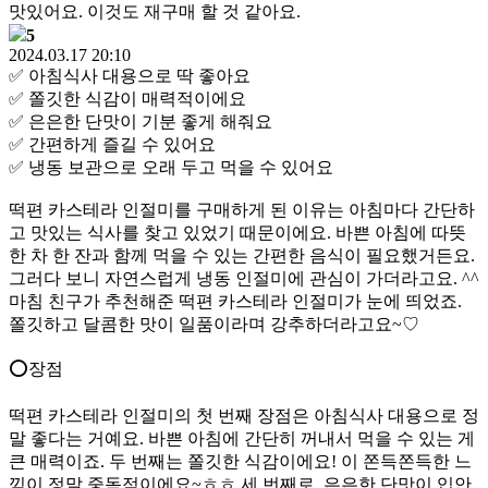
맛있어요. 이것도 재구매 할 것 같아요.
5
2024.03.17 20:10
✅ 아침식사 대용으로 딱 좋아요
✅ 쫄깃한 식감이 매력적이에요
✅ 은은한 단맛이 기분 좋게 해줘요
✅ 간편하게 즐길 수 있어요
✅ 냉동 보관으로 오래 두고 먹을 수 있어요
떡편 카스테라 인절미를 구매하게 된 이유는 아침마다 간단하
고 맛있는 식사를 찾고 있었기 때문이에요. 바쁜 아침에 따뜻
한 차 한 잔과 함께 먹을 수 있는 간편한 음식이 필요했거든요.
그러다 보니 자연스럽게 냉동 인절미에 관심이 가더라고요. ^^
마침 친구가 추천해준 떡편 카스테라 인절미가 눈에 띄었죠.
쫄깃하고 달콤한 맛이 일품이라며 강추하더라고요~♡
⭕️장점
떡편 카스테라 인절미의 첫 번째 장점은 아침식사 대용으로 정
말 좋다는 거예요. 바쁜 아침에 간단히 꺼내서 먹을 수 있는 게
큰 매력이죠. 두 번째는 쫄깃한 식감이에요! 이 쫀득쫀득한 느
낌이 정말 중독적이에요~ㅎㅎ 세 번째로, 은은한 단맛이 입안