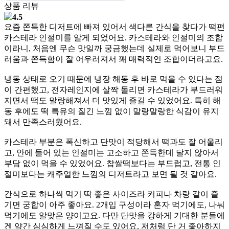
상품 리뷰
4.5
요즘 쫀득한 디저트에 빠져 있어서 색다른 간식을 찾다가 떡편
카스테라 인절미를 알게 되었어요. 카스테라와 인절미의 조합
이라니, 처음엔 무슨 맛일까 궁금했는데 실제로 먹어보니 부드
러움과 쫀득함이 잘 어우러져서 꽤 매력적인 조합이더라고요.
냉동 상태로 오기 때문에 냉장 해동 후 바로 먹을 수 있다는 점
이 간편했고, 전자레인지에 살짝 돌리면 카스테라가 부드러워
지면서 떡도 말랑해져서 더 맛있게 즐길 수 있었어요. 특히 해
동 후에도 떡 특유의 질긴 느낌 없이 말랑말랑한 식감이 유지
돼서 만족스러웠어요.
카스테라 부분은 폭신하고 단맛이 적당해서 떡과도 잘 어울리
고, 안에 들어 있는 인절미는 고소하고 쫀득한데 달지 않아서
부담 없이 먹을 수 있었어요. 찹쌀떡보다는 부드럽고, 전통 인
절미보다는 캐주얼한 느낌의 디저트라고 보면 될 것 같아요.
간식으로 하나씩 먹기 딱 좋은 사이즈라 커피나 차랑 같이 즐
기면 궁합이 아주 좋아요. 2개입 구성이라 혼자 먹기에도, 나눠
먹기에도 알맞은 양이고요. 다만 단맛을 강하게 기대한 분들에
겐 약간 심심하게 느껴질 수도 있어요. 저처럼 단 거 좋아하지