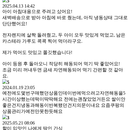
5
2025.04.13 14:42
아이 아침대용으로 주려고 샀어요!
새벽배송으로 받아 아침에 바로 줬는데, 아직 냉동상태 그대로
단단했어요!
전자렌지에 살짝 돌려줬고, 두 아이 모두 맛있게 먹었고, 남은
카스테라 가루도 콕콕 찍어 먹더라구요.
제가 먹어도 맛있고 쫄깃했습니다!
아이 등원 후 돌아오니 적당히 해동되어 먹기 딱 좋았어요!
조금 미리 꺼내두면 금새 자연해동되어 먹기 간편할 것 같아
요.
5
2024.01.19 23:05
예전에도몇번구매했던상품인데이번에먹으려고자연해동을5
시간이상했는데떡이딱딱해요 전에는괜찮았었거든요 쌀이안
좋은건지냉동과해동이반복됐던건지의문이내요 요즘쿠팡의
상품관리가예전만못한듯해요
3
2025.05.21 08:06
할미 입맛인 나에게 딱인 간식