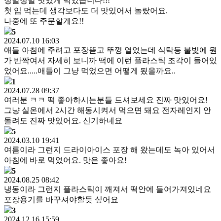
정말정말 맛있게 먹었습니다!!!
첫 입 먹는데 생각보다도 더 맛있어서 놀랐어요.
나중에 또 주문할게요!!
5
2024.07.10 16:03
애들 아침에 주려고 포장뜯고 뚜껑 열었는데 식탁등 불빛에 뭔
가 반짝여서 자세히 보니까 떡에 이런 플라스틱 조각이 들어있
었어요.....애들이 그냥 먹었으면 어떻게 됬을까요..
1
2024.07.28 09:37
여러분 ㅋㅋ 떡 좋아하시는분들 드셔보세요 진짜 맛있어요!
그냥 실온에서 2시간 해동시켜서 먹으면 돼요 전자레인지 안
돌려도 진짜 맛있어요. 신기하네요
5
2024.03.10 19:41
여름이라 그런지 드라이아이스 포장 해 왔는데도 녹아 있어서
아침에 바로 먹었어요. 맛은 좋아요!
5
2024.08.25 08:42
냉동이라 그런지 플라스틱이 깨져서 떡안에 들어가져있네요
포장용기를 바꾸셔야할듯 싶어요
3
2024.12.16 15:59