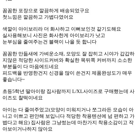
꼼꼼한 포장으로 깔끔하게 배송되었구요
첫느낌은 깔끔하고 가볍다였어요
색깔이 아이보리라 더 화사하고 이뻐보인것 같기도해요
실사용해보니 사진은 화사한게 아이보리가 낫고
눈부심을 줄여주는건 블랙이 나을 듯 합니다
꼼꼼한 만듦새에 가벼운소재, 모양도 잘 잡히고 시야가 갑갑하
지않은 적당한 사이드커버와 확실한 목뒤쪽 커버까지 소소한
부분들이 다 마음에드네요
피드백을 반영한건지 신경을 많이 쓴건지 제품완성도가 매우
좋습니다~
초등5학년 딸아이랑 집사람까지 L/XL사이즈로 구매했는데 사
이즈도 찰떡이네요
아이는 다 줄여주었고(모양이 미워지거나 쪼그라든 모습이 아
니고 이쁘고 편안해 보입니다 적당한 착용텐션에 넘 편하고 가
볍다고 해요) 집사람은 그냥썼는데 마찬가지 착용소감이고 작
아보이거나하지 않아요