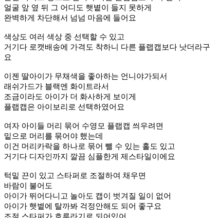
얼굴 앞 옆 뒤 그 어디도 햇볕이 들지 못하게
완벽하게 차단해서 넘넘 마음에 들어요
색상도 여러 색상 중 선택할 수 있고
거기다 로캣배송에 가격도 착하니 다른 플랩캡보다 낫더라구
요
이젠 딸아이가 무채색을 좋아하는 언니야가되서
래쉬가드가 블랙엔 화이트라서
조금이라도 아이가 더 화사하게 보이게
플랩캡은 아이보리로 선택하였어요
여자 아이들 머리 묶어 수영모 플랩캡 씌우려면
밑으로 머리를 묶어야 했는데
이건 머리카락을 하나로 묶어 뺄 수 있는 홀도 있고
거기다 디자인까지 깔끔 심플한게 제스타일이에요
턱밑 끈이 있고 스타퍼로 조절하여 채우면
바람이 불어도
아이가 뛰어다니고 놀아도 캡이 벗겨질 일이 없어
아이가 햇볕에 탈까봐 걱정안해도 되어 좋구요
조절 스타퍼가 호루라기로 되어있어