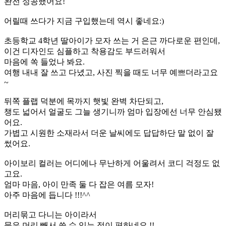
완전 성공했어요!
어릴때 쓰다가 지금 구입했는데 역시 좋네요:)
초등학교 4학년 딸아이가 모자 쓰는 거 은근 까다로운 편인데,
이건 디자인도 심플하고 착용감도 부드러워서
마음에 쏙 들었나 봐요.
여행 내내 잘 쓰고 다녔고, 사진 찍을 때도 너무 예쁘더라고요
~
뒤쪽 플랩 덕분에 목까지 햇빛 완벽 차단되고,
챙도 넓어서 얼굴도 그늘 생기니까 엄마 입장에선 너무 안심됐
어요.
가볍고 시원한 소재라서 더운 날씨에도 답답하단 말 없이 잘
썼어요.
아이보리 컬러는 어디에나 무난하게 어울려서 코디 걱정도 없
고요.
엄마 마음, 아이 만족 둘 다 잡은 여름 모자!
아주 마음에 듭니다 !!!^^
머리묶고 다니는 아이라서
묶은 머리 빼서 쓸 수 있는 점이 편하네요 !!