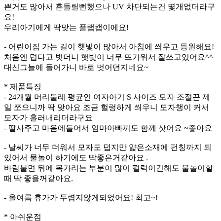
쁜거도 많아서 흔들릴뻔했으나 UV 차단되는건 몇개없더라구
요!
우리아기에게 딱맞는 플랩캡이에요!
- 어린이집 가는 길이 햇빛이 많아서 아침에 씌우고 등원해요!
처음엔 덥다고 벗더니 햇빛이 너무 뜨거워서 잘쓰고있어요^^
대신그늘에 들어가니 바로 벗어던지네요~
* 제품특징
- 24개월 머리둘레 평균인 여자아기 S 사이즈 모자 조절끈 제
일 쪼으니까 딱 맞아요 조금 헐렁하게 씌우니 모자챙이 커서
모자가 흘러내리더라구요
- 딸사주고 마음에들어서 엄마아빠꺼도 함께 삿어요 ~좋아요
- 날씨가 너무 더워서 모자도 덥지만 얇은소재에 펀칭까지 되
있어서 물놀이 하기에도 딱좋은거같아요 .
바람불면 뒤에 목가리는 부분이 많이 펄럭이긴해도 물놀이할
때 딱 좋을꺼같아요.
- 올여름 휴가가 두렵지않게되었어요! 최고~!
* 아쉬운점