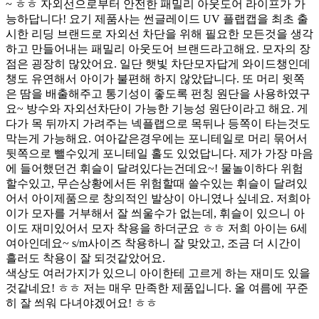
~ ㅎㅎ 자외선으로부터 안전한 패밀리 아웃도어 라이프가 가
능하답니다! 요기 제품사는 썬글레이드 UV 플랩캡을 최초 출
시한 리딩 브랜드로 자외선 차단을 위해 필요한 모든것을 생각
하고 만들어내는 패밀리 아웃도어 브랜드라고해요. 모자의 장
점은 굉장히 많았어요. 일단 햇빛 차단모자답게 와이드챙인데
챙도 유연해서 아이가 불편해 하지 않았답니다. 또 머리 윗쪽
은 땀을 배출해주고 통기성이 좋도록 펀칭 원단을 사용하였구
요~ 방수와 자외선차단이 가능한 기능성 원단이라고 해요. 게
다가 목 뒤까지 가려주는 넥플랩으로 목뒤나 등쪽이 타는것도
막는게 가능해요. 여아같은경우에는 포니테일로 머리 묶어서
뒷쪽으로 뺄수있게 포니테일 홀도 있었답니다. 제가 가장 마음
에 들어했던건 휘슬이 달려있다는건데요~! 물놀이하다 위험
할수있고, 무슨상황에서든 위험할때 쓸수있는 휘슬이 달려있
어서 아이제품으로 창의적인 발상이 아니였나 싶네요. 저희아
이가 모자를 거부해서 잘 씌울수가 없는데, 휘슬이 있으니 아
이도 재미있어서 모자 착용을 하더군요 ㅎㅎ 저희 아이는 6세
여아인데요~ s/m사이즈 착용하니 잘 맞았고, 조금 더 시간이
흘러도 착용이 잘 되것같았어요.
색상도 여러가지가 있으니 아이한테 고르게 하는 재미도 있을
것같네요! ㅎㅎ 저는 매우 만족한 제품입니다. 올 여름에 꾸준
히 잘 씌워 다녀야겠어요! ㅎㅎ