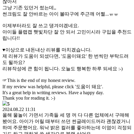
찮아서
그냥 기존 있던거 썼는데,,
썬크림도 잘 안바르는 아이 볼따구에 주근깨 어쩔...ㅠㅠ
이제부터라도 잘 쓰고 댕겨야겠네요.
아이들 플랩캡 햇빛차단 잘 안 되서 고민이시라 구입을 추천드
립니다!!
♥이상으로 내돈내산 리뷰를 마치겠습니다.
제 리뷰가 도움이 되셨다면, '도움이돼요' 한 번씩만 부탁드려
도 될까요?
리뷰작성에 큰 힘이 됩니다. 오늘도 행복한 하루 되세요 :-)
☞This is the end of my honest review.
If my review was helpful, please click '도움이 돼요'.
It's a great help in writing reviews. Have a happy day.
Thank you for reading it. :-)
5
2024.08.22 11:31
올해 물놀이 가면서 가족들 세 명 꺼 다 다른 업체에서 구매해
봤어요. 아이가 어릴 때부터 쓰던 썬글레이드꺼라 괜찮겠거니
하며 주문했어요. 워낙 밝은 컬러를 좋아하는데 이염이 걱정되
기도 하고 편하게 쓸 생각으로 블랙 샀어요.