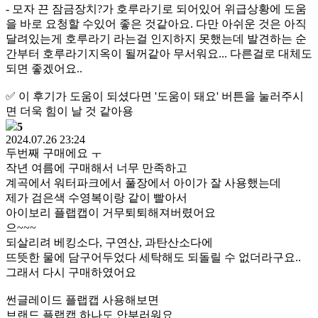
- 모자 끈 잠금장치?가 호루라기로 되어있어 위급상황에 도움
을 바로 요청할 수있어 좋은 것같아요. 다만 아쉬운 것은 아직
달려있는게 호루라기 라는걸 인지하지 못했는데 발견하는 순
간부터 호루라기지옥이 될꺼같아 무서워요... 다른걸로 대체도
되면 좋겠어요..
✅ 이 후기가 도움이 되셨다면 '도움이 돼요' 버튼을 눌러주시
면 더욱 힘이 날 것 같아용
5
2024.07.26 23:24
두번째 구매에요 ㅜ
작년 여름에 구매해서 너무 만족하고
계곡에서 워터파크에서 풀장에서 아이가 잘 사용했는데
제가 검은색 수영복이랑 같이 빨아서
아이보리 플랩캡이 거무퇴퇴해져버렸어요
으~~~
되살리려 베킹소다, 구연산, 과탄산소다에
뜨뜻한 물에 담구어두었다 세탁해도 되돌릴 수 없더라구요..
그래서 다시 구매하였어요
썬글레이드 플랩캡 사용해보면
브랜드 플랩캡 하나도 안부러워요