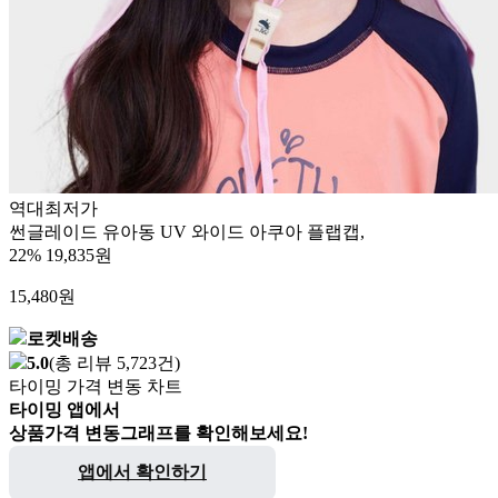
역대최저가
썬글레이드 유아동 UV 와이드 아쿠아 플랩캡,
22%
19,835원
15,480
원
로켓배송
5.0
(총 리뷰 5,723건)
타이밍 가격 변동 차트
타이밍 앱에서
상품가격 변동그래프를 확인해보세요!
앱에서 확인하기