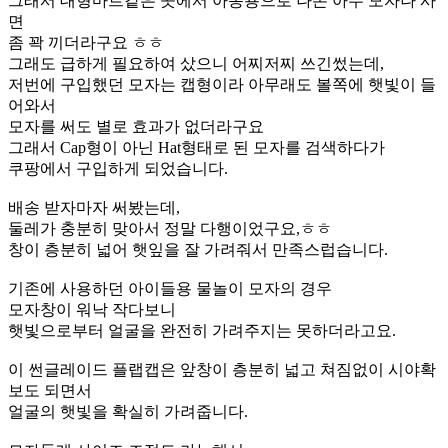
그래서 대형마트같은 곳에서 아동용으로 나온 아무 모자나 사
면
좀 꽉 끼더라구요 ㅎㅎ
그래도 급하게 필요하여 샀으니 어찌저찌 쓰긴썼는데,
저번에 구입했던 모자는 캡형이라 아무래도 볼쪽에 햇빛이 들
어와서
모자를 써도 별로 효과가 없더라구요
그래서 Cap형이 아닌 Hat형태로 된 모자를 검색하다가
쿠팡에서 구입하게 되었습니다.
배송 받자마자 써봤는데,
둘레가 충분히 맞아서 정말 다행이었구요,ㅎㅎ
창이 층분히 넓어 햇잎을 잘 가려줘서 만족스럽습니다.
기존에 사용하던 아이들용 물놀이 모자의 경우
모자창이 워낙 작다보니
햇빛으로부터 얼굴을 완전히 가려주지는 못하더라고요.
이 썬글레이드 플랩캡은 앞창이 층분히 넓고 쳐짐없이 시야확
보도 되면서
얼굴의 햇빛을 확실히 가려줍니다.