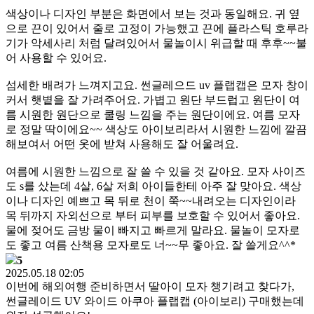
색상이나 디자인 부분은 화면에서 보는 것과 동일해요. 귀 옆
으로 끈이 있어서 줄로 고정이 가능했고 끈에 플라스틱 호루라
기가 악세사리 처럼 달려있어서 물놀이시 위급할 때 후후~~불
어 사용할 수 있어요.
섬세한 배려가 느껴지고요. 썬글레으드 uv 플랩캡은 모자 창이
커서 햇볕을 잘 가려주어요. 가볍고 원단 부드럽고 원단이 여
름 시원한 원단으로 쿨링 느낌을 주는 원단이에요. 여름 모자
로 정말 딱이에요~~ 색상도 아이보리라서 시원한 느낌에 깔끔
해보여서 어떤 옷에 받쳐 사용해도 잘 어울려요.
여름에 시원한 느낌으로 잘 쓸 수 있을 것 같아요. 모자 사이즈
도 s를 샀는데 4살, 6살 저희 아이들한테 아주 잘 맞아요. 색상
이나 디자인 예쁘고 목 뒤로 천이 쭉~~내려오는 디자인이라
목 뒤까지 자외선으로 부터 피부를 보호할 수 있어서 좋아요.
물에 젖어도 금방 물이 빠지고 빠르게 말라요. 물놀이 모자로
도 좋고 여름 산책용 모자로도 너~~무 좋아요. 잘 쓸게요^^*
5
2025.05.18 02:05
이번에 해외여행 준비하면서 딸아이 모자 챙기려고 찾다가,
썬글레이드 UV 와이드 아쿠아 플랩캡 (아이보리) 구매했는데