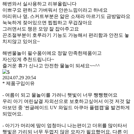
해변와서 실사용하고 리뷰올립니다
이쁘구요 편하고 가벼워서 안쓴느낌이라고 하네요
머리위나 옆, 스커트부분은 얇은 소재라 마르기도 금방말라요
눅눅하게 젖어있으면 찝찝하고 무겁잖아요
그러면서도 챙은 모양 잘 잡아주고요
끈조절부분이 호루라기 기능도 가능해서 편리함과 안전도 놓
치지않고 있어요~
해변물놀이 필수품이에요 정말 만족한제품이고
자신있게 추천드립니다~
즐거운 휴가 신나고 안전한 물놀이 되세요~~^^
5
2024.07.29 20:54
* 제품구입이유
- 여름이 되고 물놀이를 가려니 햇빛이 너무 쨍쨍했어요
우리 아기 여린살결 자외선으로 보호하고싶어서 이것 저것 알
아보던 중 '썬글레이드 UV 와일드 아쿠아 플랩캡'을 발견하게
되었어요.
- 아기가 머리에 땀이 엄청마니 나는편이고 더위를 많이타서
햇빛은 가리되 너무 두껍지 않은 모자가 필요했어요. 다른 이